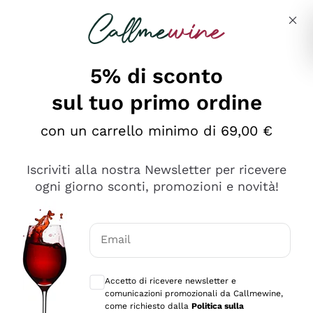
Salta al contenuto principale
Descrivi cosa stai cercando
5% di sconto
sul tuo primo ordine
Ottimo
con un carrello minimo di 69,00 €
4,5
/5
2.559
Iscriviti alla nostra Newsletter per ricevere
recensioni
ogni giorno sconti, promozioni e novità!
Le nostre recensioni a 4 e 5 stelle.
Clicca qui per leggerle tutte >
Email
Precedente
Successivo
Consensi opzionali per ricevere comunica
Accetto di ricevere newsletter e
Oggi
comunicazioni promozionali da Callmewine,
Il catalogo offre moltissime possibilità di scelta tra tanti
come richiesto dalla
Politica sulla