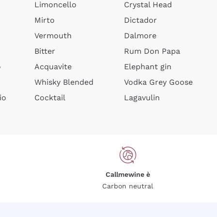
Limoncello
Crystal Head
Mirto
Dictador
Vermouth
Dalmore
Bitter
Rum Don Papa
o
Acquavite
Elephant gin
Whisky Blended
Vodka Grey Goose
io
Cocktail
Lagavulin
Callmewine è
Carbon neutral