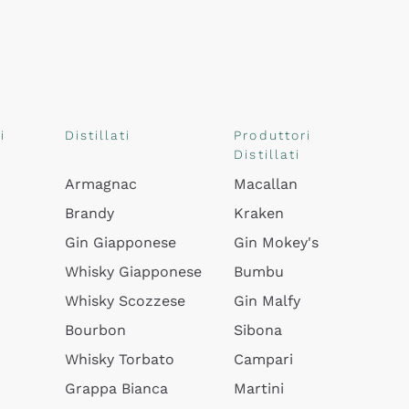
i
Distillati
Produttori
Distillati
Armagnac
Macallan
Brandy
Kraken
Gin Giapponese
Gin Mokey's
Whisky Giapponese
Bumbu
Whisky Scozzese
Gin Malfy
Bourbon
Sibona
Whisky Torbato
Campari
Grappa Bianca
Martini