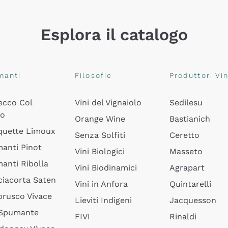
Esplora il catalogo
manti
Filosofie
Produttori Vin
ecco Col
Vini del Vignaiolo
Sedilesu
do
Orange Wine
Bastianich
quette Limoux
Senza Solfiti
Ceretto
anti Pinot
Vini Biologici
Masseto
anti Ribolla
Vini Biodinamici
Agrapart
ciacorta Saten
Vini in Anfora
Quintarelli
rusco Vivace
Lieviti Indigeni
Jacquesson
 Spumante
FIVI
Rinaldi