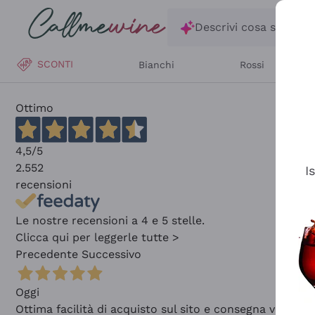
Salta al contenuto principale
Descrivi cosa stai ce
SCONTI
Bianchi
Rossi
Ottimo
4,5
/5
2.552
I
recensioni
Le nostre recensioni a 4 e 5 stelle.
Clicca qui per leggerle tutte >
Precedente
Successivo
Oggi
Ottima facilità di acquisto sul sito e consegna velocis