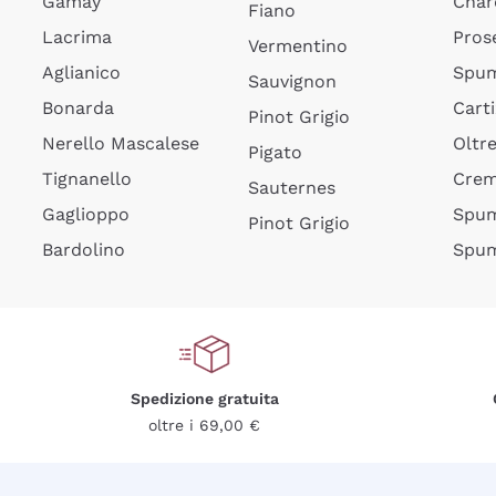
Gamay
Char
Fiano
Lacrima
Pros
Vermentino
Aglianico
Spum
Sauvignon
Bonarda
Cart
Pinot Grigio
Nerello Mascalese
Oltr
Pigato
Tignanello
Cre
Sauternes
Gaglioppo
Spum
Pinot Grigio
Bardolino
Spum
Spedizione gratuita
oltre i 69,00 €