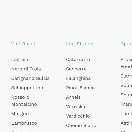
Vini Rossi
Vini Bianchi
Spu
Lagrein
Catarratto
Pros
Fon
Nero di Troia
Sancerre
Blan
Carignano Sulcis
Falanghina
Spum
Schioppettino
Pinot Bianco
Spum
Rosso di
Arneis
Montalcino
Fran
Vitovska
Morgon
Lamb
Verdicchio
Lambrusco
Asti
Chenin Blanc