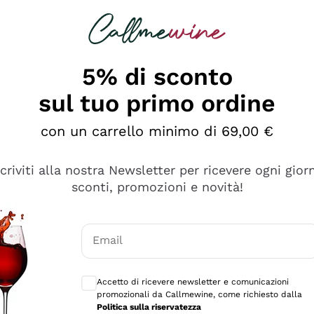
rcando
Champagne
Spumanti
Tutti i Vini
5% di sconto
sul tuo primo ordine
con un carrello minimo di 69,00 €
scriviti alla nostra Newsletter per ricevere ogni gior
sconti, promozioni e novità!
Email
Consensi opzionali per ricevere comunicaz
Accetto di ricevere newsletter e comunicazioni
promozionali da Callmewine, come richiesto dalla
sima
Politica sulla riservatezza