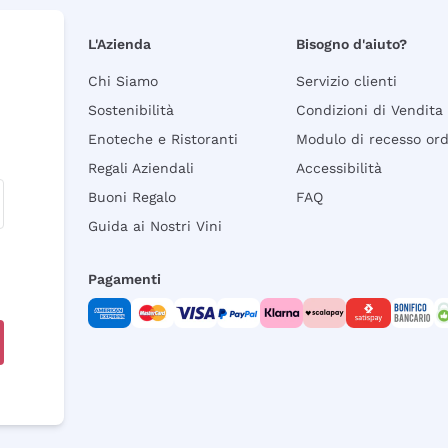
L'Azienda
Bisogno d'aiuto?
Chi Siamo
Servizio clienti
Sostenibilità
Condizioni di Vendita
Enoteche e Ristoranti
Modulo di recesso or
Regali Aziendali
Accessibilità
Buoni Regalo
FAQ
Guida ai Nostri Vini
Pagamenti