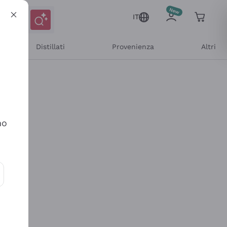
IT
Distillati
Provenienza
Altri
no
ioni e offerte personalizzate