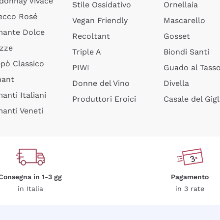
donnay Vivace
Stile Ossidativo
Ornellaia
ecco Rosé
Vegan Friendly
Mascarello
ante Dolce
Recoltant
Gosset
izze
Triple A
Biondi Santi
epò Classico
PIWI
Guado al Tass
mant
Donne del Vino
Divella
anti Italiani
Produttori Eroici
Casale del Gigl
anti Veneti
Consegna in 1-3 gg
Pagamento
in Italia
in 3 rate