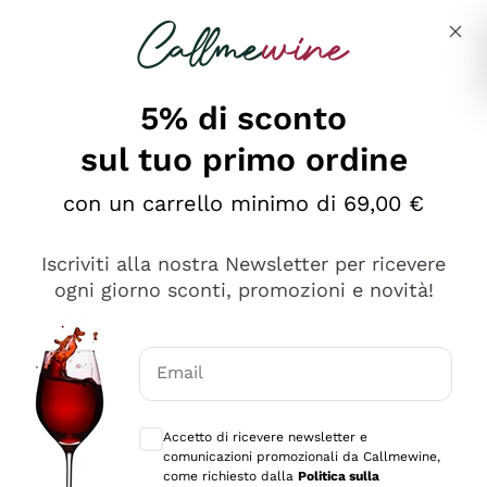
Salta al contenuto principale
Descrivi cosa stai cercando
5% di sconto
sul tuo primo ordine
Ottimo
con un carrello minimo di 69,00 €
4,5
/5
2.552
Iscriviti alla nostra Newsletter per ricevere
recensioni
ogni giorno sconti, promozioni e novità!
Le nostre recensioni a 4 e 5 stelle.
Clicca qui per leggerle tutte >
Email
Precedente
Successivo
Consensi opzionali per ricevere comunica
Accetto di ricevere newsletter e
Oggi
comunicazioni promozionali da Callmewine,
Ottima facilità di acquisto sul sito e consegna
come richiesto dalla
Politica sulla