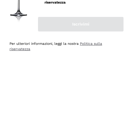
velocissima
riservatezza
Acquirente verificato
Iscrivimi
Ieri
Perfetti e attenti al cliente
Per ulteriori informazioni, leggi la nostra
Politica sulla
riservatezza
Acquirente verificato
2 Giorni Fa
Semplice nell'uso, puntuali e veloci.
Acquirente verificato
2 Giorni Fa
Ottima come sempre!