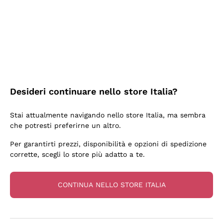
5 Giorni Fa
Tutto bene. spedizione rapida, package resistente
Acquirente verificato
6 Giorni Fa
Desideri continuare nello store Italia?
una bellissima scoperta
Stai attualmente navigando nello store Italia, ma sembra
Acquirente verificato
che potresti preferirne un altro.
Per garantirti prezzi, disponibilità e opzioni di spedizione
6 Giorni Fa
corrette, scegli lo store più adatto a te.
OTTIMA PROMOZIONE SU BOTTIGLIA BASE MA
INTERESSANTE DI CHAMPAGNE E CONSEGNA
CONTINUA NELLO STORE ITALIA
RAPIDISSIMA. DA CONSIGLIARE CERTAMENTE.
Acquirente verificato