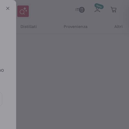
IT
Distillati
Provenienza
Altri
no
ioni e offerte personalizzate