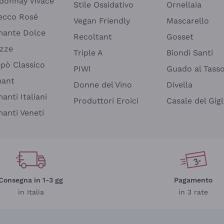
donnay Vivace
Stile Ossidativo
Ornellaia
ecco Rosé
Vegan Friendly
Mascarello
ante Dolce
Recoltant
Gosset
izze
Triple A
Biondi Santi
epò Classico
PIWI
Guado al Tass
mant
Donne del Vino
Divella
anti Italiani
Produttori Eroici
Casale del Gigl
anti Veneti
Consegna in 1-3 gg
Pagamento
in Italia
in 3 rate