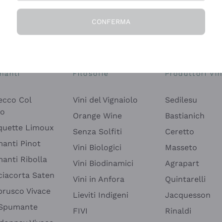
CONFERMA
Esplora il catalogo
manti
Filosofie
Produttori Vin
ecco Col
Vini del Vignaiolo
Sedilesu
do
Orange Wine
Bastianich
quette Limoux
Senza Solfiti
Ceretto
anti Pinot
Vini Biologici
Masseto
anti Ribolla
Vini Biodinamici
Agrapart
ciacorta Saten
Vini in Anfora
Quintarelli
rusco Vivace
Lieviti Indigeni
Jacquesson
 Spumante
FIVI
Rinaldi