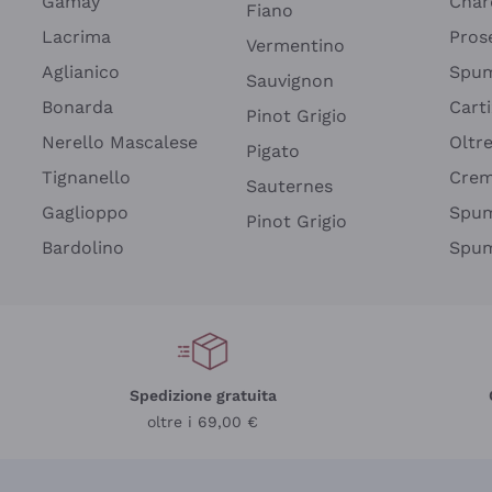
Gamay
Char
Fiano
Lacrima
Pros
Vermentino
Aglianico
Spum
Sauvignon
Bonarda
Cart
Pinot Grigio
Nerello Mascalese
Oltr
Pigato
Tignanello
Cre
Sauternes
Gaglioppo
Spum
Pinot Grigio
Bardolino
Spum
Spedizione gratuita
oltre i 69,00 €