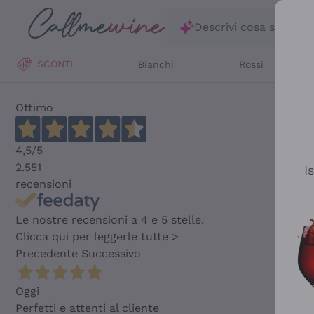
Salta al contenuto principale
Descrivi cosa stai ce
SCONTI
Bianchi
Rossi
Ottimo
4,5
/5
2.551
I
recensioni
Le nostre recensioni a 4 e 5 stelle.
Clicca qui per leggerle tutte >
Precedente
Successivo
Oggi
Perfetti e attenti al cliente