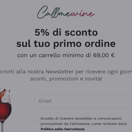
rcando
Champagne
Spumanti
Tutti i Vini
5% di sconto
sul tuo primo ordine
con un carrello minimo di 69,00 €
scriviti alla nostra Newsletter per ricevere ogni gior
sconti, promozioni e novità!
Email
Consensi opzionali per ricevere comunicaz
Accetto di ricevere newsletter e comunicazioni
promozionali da Callmewine, come richiesto dalla
Politica sulla riservatezza