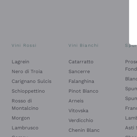
Vini Rossi
Vini Bianchi
Spu
Lagrein
Catarratto
Pros
Fon
Nero di Troia
Sancerre
Blan
Carignano Sulcis
Falanghina
Spum
Schioppettino
Pinot Bianco
Spum
Rosso di
Arneis
Montalcino
Fran
Vitovska
Morgon
Lamb
Verdicchio
Lambrusco
Asti
Chenin Blanc