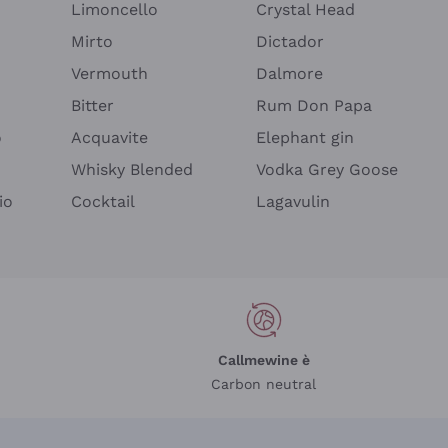
Limoncello
Crystal Head
Mirto
Dictador
Vermouth
Dalmore
Bitter
Rum Don Papa
o
Acquavite
Elephant gin
Whisky Blended
Vodka Grey Goose
io
Cocktail
Lagavulin
Callmewine è
Carbon neutral