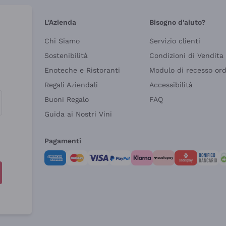
L'Azienda
Bisogno d'aiuto?
Chi Siamo
Servizio clienti
Sostenibilità
Condizioni di Vendita
Enoteche e Ristoranti
Modulo di recesso or
Regali Aziendali
Accessibilità
Buoni Regalo
FAQ
Guida ai Nostri Vini
Pagamenti