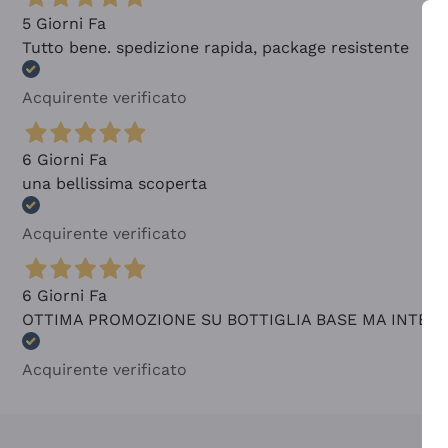
5 Giorni Fa
Tutto bene. spedizione rapida, package resistente
Acquirente verificato
6 Giorni Fa
una bellissima scoperta
Acquirente verificato
6 Giorni Fa
OTTIMA PROMOZIONE SU BOTTIGLIA BASE MA INTER
Acquirente verificato