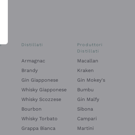
i
Distillati
Produttori
Distillati
Armagnac
Macallan
Brandy
Kraken
Gin Giapponese
Gin Mokey's
Whisky Giapponese
Bumbu
Whisky Scozzese
Gin Malfy
Bourbon
Sibona
Whisky Torbato
Campari
Grappa Bianca
Martini