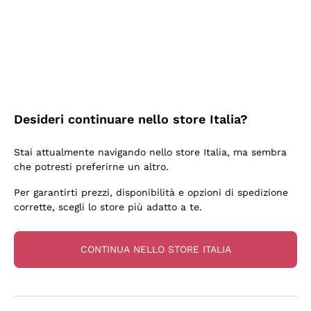
3 Giorni Fa
Sempre una garanzia.
Acquirente verificato
Desideri continuare nello store Italia?
5 Giorni Fa
Stai attualmente navigando nello store Italia, ma sembra
Tutto bene. spedizione rapida, package resistente
che potresti preferirne un altro.
Acquirente verificato
Per garantirti prezzi, disponibilità e opzioni di spedizione
corrette, scegli lo store più adatto a te.
6 Giorni Fa
una bellissima scoperta
CONTINUA NELLO STORE ITALIA
Acquirente verificato