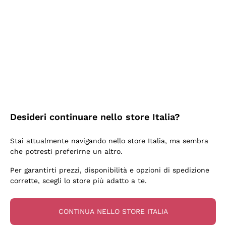
2 Giorni Fa
Semplice nell'uso, puntuali e veloci.
Acquirente verificato
2 Giorni Fa
Ottima come sempre!
Desideri continuare nello store Italia?
Acquirente verificato
Stai attualmente navigando nello store Italia, ma sembra
che potresti preferirne un altro.
3 Giorni Fa
Per garantirti prezzi, disponibilità e opzioni di spedizione
Buona esperienza
corrette, scegli lo store più adatto a te.
Acquirente verificato
CONTINUA NELLO STORE ITALIA