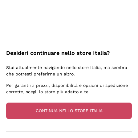
3 Giorni Fa
Sempre una garanzia.
Acquirente verificato
Desideri continuare nello store Italia?
5 Giorni Fa
Stai attualmente navigando nello store Italia, ma sembra
Tutto bene. spedizione rapida, package resistente
che potresti preferirne un altro.
Acquirente verificato
Per garantirti prezzi, disponibilità e opzioni di spedizione
corrette, scegli lo store più adatto a te.
6 Giorni Fa
una bellissima scoperta
CONTINUA NELLO STORE ITALIA
Acquirente verificato