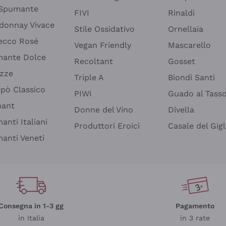
 Spumante
FIVI
Rinaldi
donnay Vivace
Stile Ossidativo
Ornellaia
ecco Rosé
Vegan Friendly
Mascarello
ante Dolce
Recoltant
Gosset
izze
Triple A
Biondi Santi
epò Classico
PIWI
Guado al Tass
mant
Donne del Vino
Divella
anti Italiani
Produttori Eroici
Casale del Gigl
anti Veneti
Consegna in 1-3 gg
Pagamento
in Italia
in 3 rate