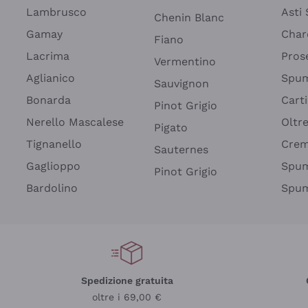
Lambrusco
Asti
Chenin Blanc
Gamay
Char
Fiano
Lacrima
Pros
Vermentino
Aglianico
Spum
Sauvignon
Bonarda
Cart
Pinot Grigio
Nerello Mascalese
Oltr
Pigato
Tignanello
Cre
Sauternes
Gaglioppo
Spum
Pinot Grigio
Bardolino
Spum
Spedizione gratuita
oltre i 69,00 €