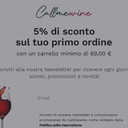
rcando
Champagne
Spumanti
Tutti i Vini
5% di sconto
sul tuo primo ordine
con un carrello minimo di 69,00 €
scriviti alla nostra Newsletter per ricevere ogni gior
sconti, promozioni e novità!
Email
Consensi opzionali per ricevere comunicaz
Accetto di ricevere newsletter e comunicazioni
promozionali da Callmewine, come richiesto dalla
e professionalità
Politica sulla riservatezza