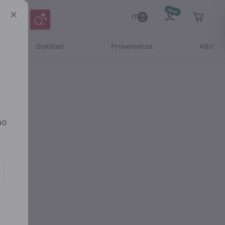
IT
Distillati
Provenienza
Altri
no
ioni e offerte personalizzate