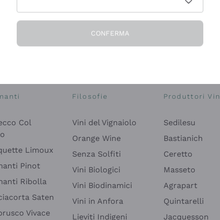
CONFERMA
Esplora il catalogo
manti
Filosofie
Produttori Vin
ecco Col
Vini del Vignaiolo
Sedilesu
do
Orange Wine
Bastianich
quette Limoux
Senza Solfiti
Ceretto
anti Pinot
Vini Biologici
Masseto
anti Ribolla
Vini Biodinamici
Agrapart
ciacorta Saten
Vini in Anfora
Quintarelli
rusco Vivace
Lieviti Indigeni
Jacquesson