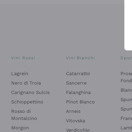
Vini Rossi
Vini Bianchi
Spu
Lagrein
Catarratto
Pros
Fon
Nero di Troia
Sancerre
Blan
Carignano Sulcis
Falanghina
Spum
Schioppettino
Pinot Bianco
Spum
Rosso di
Arneis
Montalcino
Fran
Vitovska
Morgon
Lamb
Verdicchio