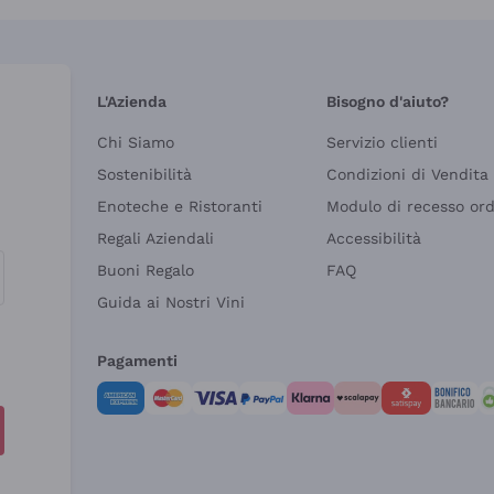
L'Azienda
Bisogno d'aiuto?
Chi Siamo
Servizio clienti
Sostenibilità
Condizioni di Vendita
Enoteche e Ristoranti
Modulo di recesso or
Regali Aziendali
Accessibilità
Buoni Regalo
FAQ
Guida ai Nostri Vini
Pagamenti