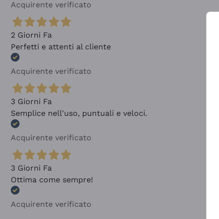
Acquirente verificato
2 Giorni Fa
Perfetti e attenti al cliente
Acquirente verificato
3 Giorni Fa
Semplice nell'uso, puntuali e veloci.
Acquirente verificato
3 Giorni Fa
Ottima come sempre!
Acquirente verificato