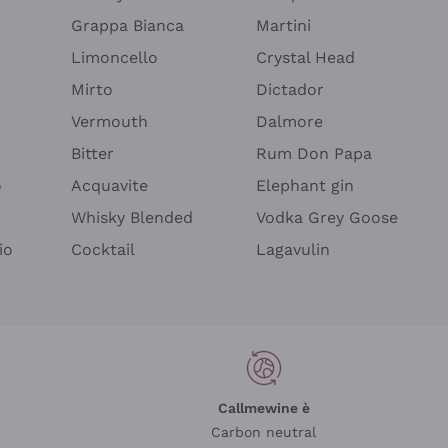
Grappa Bianca
Martini
Limoncello
Crystal Head
Mirto
Dictador
Vermouth
Dalmore
Bitter
Rum Don Papa
o
Acquavite
Elephant gin
Whisky Blended
Vodka Grey Goose
io
Cocktail
Lagavulin
Callmewine è
Carbon neutral