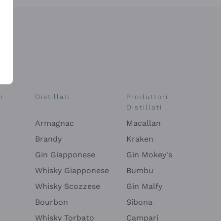
i
Distillati
Produttori
Distillati
Armagnac
Macallan
Brandy
Kraken
Gin Giapponese
Gin Mokey's
Whisky Giapponese
Bumbu
Whisky Scozzese
Gin Malfy
Bourbon
Sibona
Whisky Torbato
Campari