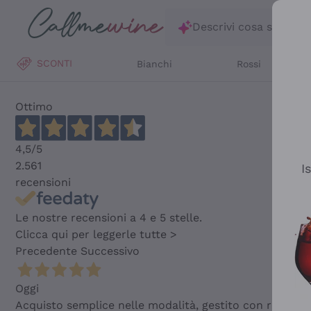
Salta al contenuto principale
Descrivi cosa stai ce
SCONTI
Bianchi
Rossi
Ottimo
4,5
/5
2.561
I
recensioni
Le nostre recensioni a 4 e 5 stelle.
Clicca qui per leggerle tutte >
Precedente
Successivo
Oggi
Acquisto semplice nelle modalità, gestito con rapidità 