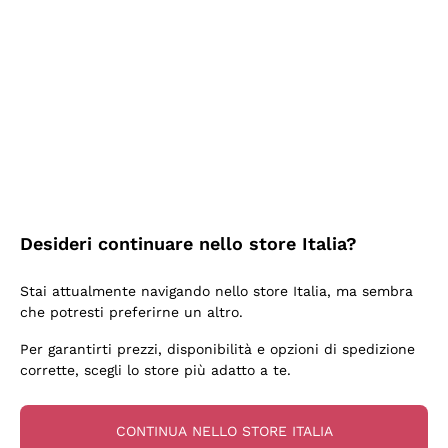
Ieri
Ottima facilità di acquisto sul sito e consegna
velocissima
Acquirente verificato
2 Giorni Fa
Perfetti e attenti al cliente
Desideri continuare nello store Italia?
Acquirente verificato
Stai attualmente navigando nello store Italia, ma sembra
che potresti preferirne un altro.
3 Giorni Fa
Per garantirti prezzi, disponibilità e opzioni di spedizione
Semplice nell'uso, puntuali e veloci.
corrette, scegli lo store più adatto a te.
Acquirente verificato
CONTINUA NELLO STORE ITALIA