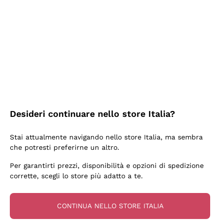
2 Giorni Fa
Semplice nell'uso, puntuali e veloci.
Acquirente verificato
2 Giorni Fa
Ottima come sempre!
Desideri continuare nello store Italia?
Acquirente verificato
Stai attualmente navigando nello store Italia, ma sembra
che potresti preferirne un altro.
3 Giorni Fa
Per garantirti prezzi, disponibilità e opzioni di spedizione
Buona esperienza
corrette, scegli lo store più adatto a te.
Acquirente verificato
CONTINUA NELLO STORE ITALIA