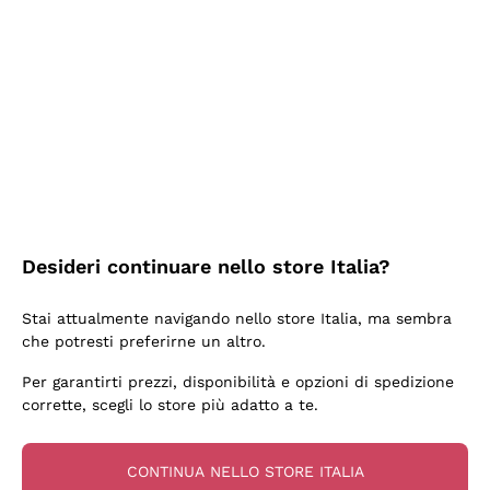
Ieri
Ottima facilità di acquisto sul sito e consegna
velocissima
Acquirente verificato
2 Giorni Fa
Perfetti e attenti al cliente
Desideri continuare nello store Italia?
Acquirente verificato
Stai attualmente navigando nello store Italia, ma sembra
che potresti preferirne un altro.
3 Giorni Fa
Per garantirti prezzi, disponibilità e opzioni di spedizione
Semplice nell'uso, puntuali e veloci.
corrette, scegli lo store più adatto a te.
Acquirente verificato
CONTINUA NELLO STORE ITALIA