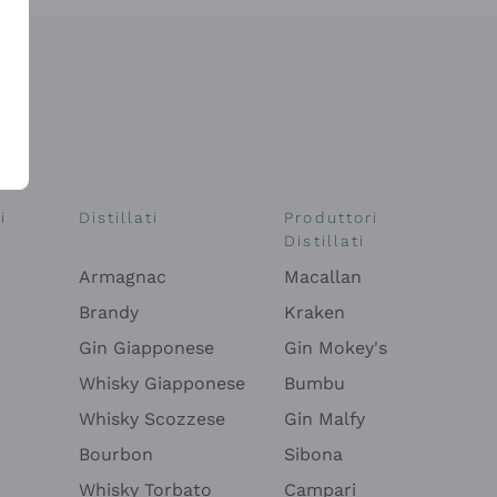
i
Distillati
Produttori
Distillati
Armagnac
Macallan
Brandy
Kraken
Gin Giapponese
Gin Mokey's
Whisky Giapponese
Bumbu
Whisky Scozzese
Gin Malfy
Bourbon
Sibona
Whisky Torbato
Campari