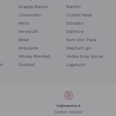
Grappa Bianca
Martini
Limoncello
Crystal Head
Mirto
Dictador
Vermouth
Dalmore
Bitter
Rum Don Papa
o
Acquavite
Elephant gin
Whisky Blended
Vodka Grey Goose
io
Cocktail
Lagavulin
Callmewine è
Carbon neutral