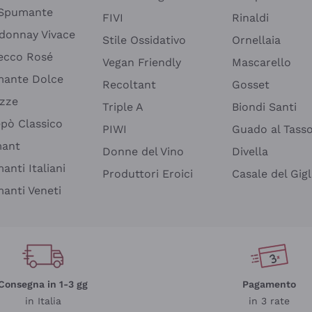
 Spumante
FIVI
Rinaldi
donnay Vivace
Stile Ossidativo
Ornellaia
ecco Rosé
Vegan Friendly
Mascarello
ante Dolce
Recoltant
Gosset
izze
Triple A
Biondi Santi
epò Classico
PIWI
Guado al Tass
mant
Donne del Vino
Divella
anti Italiani
Produttori Eroici
Casale del Gigl
anti Veneti
Consegna in 1-3 gg
Pagamento
in Italia
in 3 rate