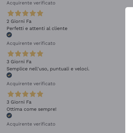
Acquirente verificato
2 Giorni Fa
Perfetti e attenti al cliente
Acquirente verificato
3 Giorni Fa
Semplice nell'uso, puntuali e veloci.
Acquirente verificato
3 Giorni Fa
Ottima come sempre!
Acquirente verificato