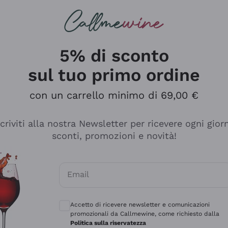
rcando
Champagne
Spumanti
Tutti i Vini
5% di sconto
sul tuo primo ordine
con un carrello minimo di 69,00 €
scriviti alla nostra Newsletter per ricevere ogni gior
sconti, promozioni e novità!
Email
Consensi opzionali per ricevere comunicaz
Accetto di ricevere newsletter e comunicazioni
promozionali da Callmewine, come richiesto dalla
e professionalità
Politica sulla riservatezza