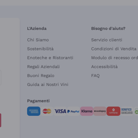
L'Azienda
Bisogno d'aiuto?
Chi Siamo
Servizio clienti
Sostenibilità
Condizioni di Vendita
Enoteche e Ristoranti
Modulo di recesso or
Regali Aziendali
Accessibilità
Buoni Regalo
FAQ
Guida ai Nostri Vini
Pagamenti