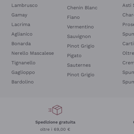
Lambrusco
Asti
Chenin Blanc
Gamay
Char
Fiano
Lacrima
Pros
Vermentino
Aglianico
Spum
Sauvignon
Bonarda
Cart
Pinot Grigio
Nerello Mascalese
Oltr
Pigato
Tignanello
Cre
Sauternes
Gaglioppo
Spum
Pinot Grigio
Bardolino
Spum
Spedizione gratuita
oltre i 69,00 €