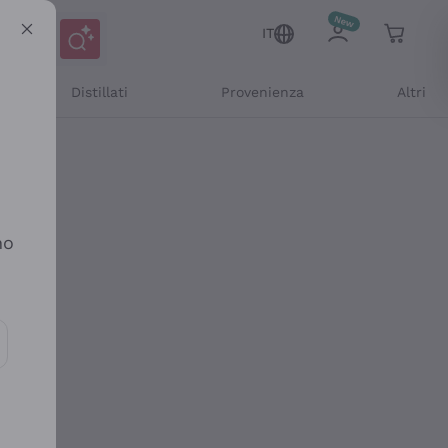
IT
Distillati
Provenienza
Altri
no
ioni e offerte personalizzate