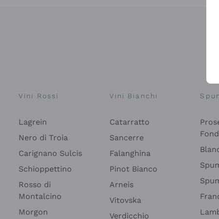
Vini Rossi
Vini Bianchi
Spu
Lagrein
Catarratto
Pros
Fon
Nero di Troia
Sancerre
Blan
Carignano Sulcis
Falanghina
Spum
Schioppettino
Pinot Bianco
Spum
Rosso di
Arneis
Montalcino
Fran
Vitovska
Morgon
Lamb
Verdicchio