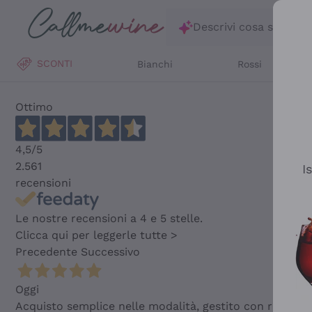
Salta al contenuto principale
Descrivi cosa stai ce
SCONTI
Bianchi
Rossi
Ottimo
4,5
/5
2.561
I
recensioni
Le nostre recensioni a 4 e 5 stelle.
Clicca qui per leggerle tutte >
Precedente
Successivo
Oggi
Acquisto semplice nelle modalità, gestito con rapidità 