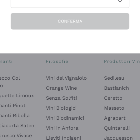
CONFERMA
Esplora il catalogo
manti
Filosofie
Produttori Vin
ecco Col
Vini del Vignaiolo
Sedilesu
do
Orange Wine
Bastianich
quette Limoux
Senza Solfiti
Ceretto
anti Pinot
Vini Biologici
Masseto
anti Ribolla
Vini Biodinamici
Agrapart
ciacorta Saten
Vini in Anfora
Quintarelli
rusco Vivace
Lieviti Indigeni
Jacquesson