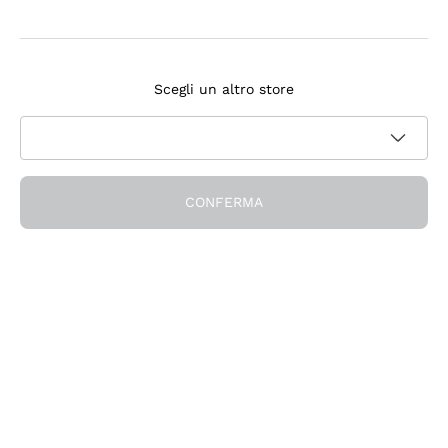
3 Giorni Fa
Da tempo acquisto su questo sito, che dire eccellente
Acquirente verificato
Scegli un altro store
Esplora il catalogo
CONFERMA
Vini Rossi
Lagrein
Vini Bianchi
Nero di Troia
Catarratto
Spumanti
Carignano Sulcis
Sancerre
Schioppettino
Prosecco Col Fondo
Filosofie
Falanghina
Rosso di Montalcino
Blanquette Limoux
Pinot Bianco