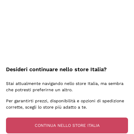
2 Giorni Fa
Semplice nell'uso, puntuali e veloci.
Acquirente verificato
2 Giorni Fa
Ottima come sempre!
Desideri continuare nello store Italia?
Acquirente verificato
Stai attualmente navigando nello store Italia, ma sembra
che potresti preferirne un altro.
3 Giorni Fa
Per garantirti prezzi, disponibilità e opzioni di spedizione
Buona esperienza
corrette, scegli lo store più adatto a te.
Acquirente verificato
CONTINUA NELLO STORE ITALIA