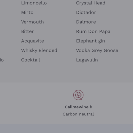
Limoncello
Crystal Head
Mirto
Dictador
Vermouth
Dalmore
Bitter
Rum Don Papa
o
Acquavite
Elephant gin
Whisky Blended
Vodka Grey Goose
io
Cocktail
Lagavulin
Callmewine è
Carbon neutral