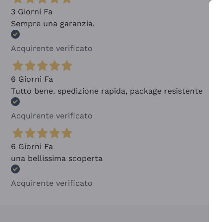
3 Giorni Fa
Sempre una garanzia.
Acquirente verificato
6 Giorni Fa
Tutto bene. spedizione rapida, package resistente
Acquirente verificato
6 Giorni Fa
una bellissima scoperta
Acquirente verificato