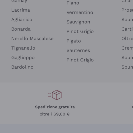
Gamay
Char
Fiano
Lacrima
Pros
Vermentino
Aglianico
Spum
Sauvignon
Bonarda
Cart
Pinot Grigio
Nerello Mascalese
Oltr
Pigato
Tignanello
Cre
Sauternes
Gaglioppo
Spum
Pinot Grigio
Bardolino
Spum
Spedizione gratuita
oltre i 69,00 €