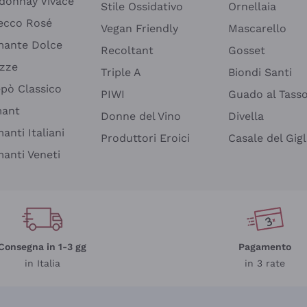
donnay Vivace
Stile Ossidativo
Ornellaia
ecco Rosé
Vegan Friendly
Mascarello
ante Dolce
Recoltant
Gosset
izze
Triple A
Biondi Santi
epò Classico
PIWI
Guado al Tass
mant
Donne del Vino
Divella
anti Italiani
Produttori Eroici
Casale del Gigl
anti Veneti
Consegna in 1-3 gg
Pagamento
in Italia
in 3 rate