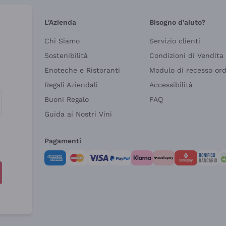
L'Azienda
Bisogno d'aiuto?
Chi Siamo
Servizio clienti
Sostenibilità
Condizioni di Vendita
Enoteche e Ristoranti
Modulo di recesso or
Regali Aziendali
Accessibilità
Buoni Regalo
FAQ
Guida ai Nostri Vini
Pagamenti