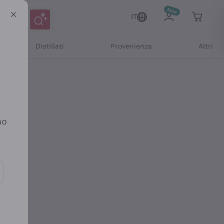
IT
Distillati
Provenienza
Altri
no
ioni e offerte personalizzate