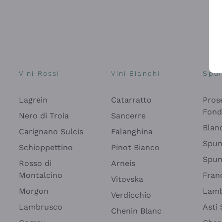
Vini Rossi
Vini Bianchi
Spu
Lagrein
Catarratto
Pros
Fon
Nero di Troia
Sancerre
Blan
Carignano Sulcis
Falanghina
Spum
Schioppettino
Pinot Bianco
Spum
Rosso di
Arneis
Montalcino
Fran
Vitovska
Morgon
Lamb
Verdicchio
Lambrusco
Asti
Chenin Blanc