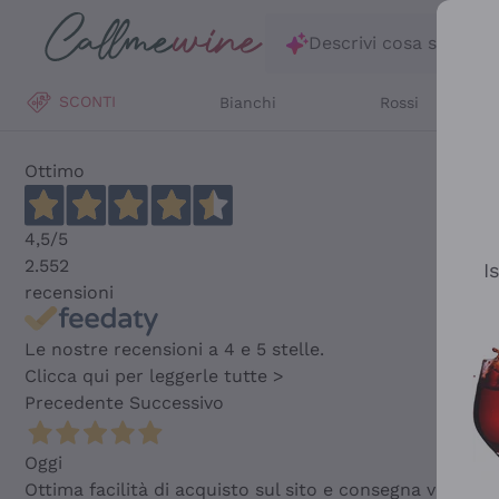
Salta al contenuto principale
Descrivi cosa stai ce
SCONTI
Bianchi
Rossi
Ottimo
4,5
/5
2.552
I
recensioni
Le nostre recensioni a 4 e 5 stelle.
Clicca qui per leggerle tutte >
Precedente
Successivo
Oggi
Ottima facilità di acquisto sul sito e consegna velocis