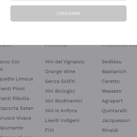
CONFERMA
Esplora il catalogo
manti
Filosofie
Produttori Vin
ecco Col
Vini del Vignaiolo
Sedilesu
do
Orange Wine
Bastianich
quette Limoux
Senza Solfiti
Ceretto
anti Pinot
Vini Biologici
Masseto
anti Ribolla
Vini Biodinamici
Agrapart
ciacorta Saten
Vini in Anfora
Quintarelli
rusco Vivace
Lieviti Indigeni
Jacquesson
 Spumante
FIVI
Rinaldi