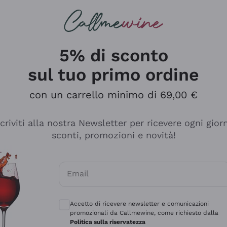
rcando
Champagne
Spumanti
Tutti i Vini
5% di sconto
sul tuo primo ordine
con un carrello minimo di 69,00 €
scriviti alla nostra Newsletter per ricevere ogni gior
sconti, promozioni e novità!
Email
Consensi opzionali per ricevere comunicaz
Accetto di ricevere newsletter e comunicazioni
promozionali da Callmewine, come richiesto dalla
sima
Politica sulla riservatezza