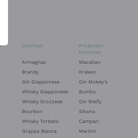
i
Distillati
Produttori
Distillati
Armagnac
Macallan
Brandy
Kraken
Gin Giapponese
Gin Mokey's
Whisky Giapponese
Bumbu
Whisky Scozzese
Gin Malfy
Bourbon
Sibona
Whisky Torbato
Campari
Grappa Bianca
Martini