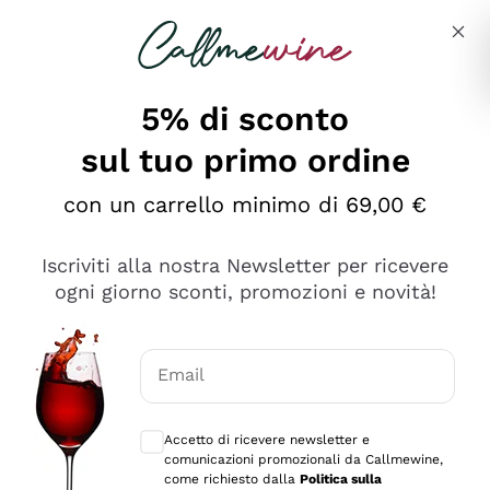
Salta al contenuto principale
Descrivi cosa stai cercando
5% di sconto
sul tuo primo ordine
Ottimo
con un carrello minimo di 69,00 €
4,5
/5
2.552
Iscriviti alla nostra Newsletter per ricevere
recensioni
ogni giorno sconti, promozioni e novità!
Le nostre recensioni a 4 e 5 stelle.
Clicca qui per leggerle tutte >
Email
Precedente
Successivo
Consensi opzionali per ricevere comunica
Accetto di ricevere newsletter e
Oggi
comunicazioni promozionali da Callmewine,
Ottima facilità di acquisto sul sito e consegna
come richiesto dalla
Politica sulla