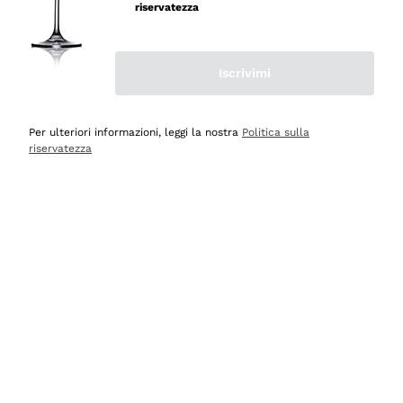
velocissima
riservatezza
Acquirente verificato
Iscrivimi
Ieri
Perfetti e attenti al cliente
Per ulteriori informazioni, leggi la nostra
Politica sulla
riservatezza
Acquirente verificato
Ieri
Semplice nell'uso, puntuali e veloci.
Acquirente verificato
Ieri
Ottima come sempre!