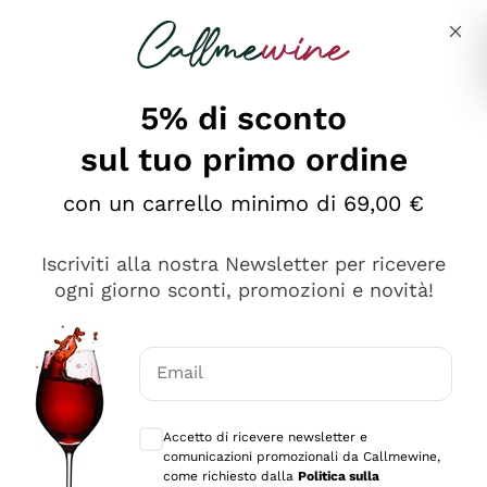
Salta al contenuto principale
Descrivi cosa stai cercando
5% di sconto
sul tuo primo ordine
Ottimo
con un carrello minimo di 69,00 €
4,5
/5
2.566
Iscriviti alla nostra Newsletter per ricevere
recensioni
ogni giorno sconti, promozioni e novità!
Le nostre recensioni a 4 e 5 stelle.
Clicca qui per leggerle tutte >
Email
Precedente
Successivo
Consensi opzionali per ricevere comunica
Accetto di ricevere newsletter e
Ieri
comunicazioni promozionali da Callmewine,
Ordine tutto ok, niente da dire a riguardo. Il sito in se
come richiesto dalla
Politica sulla