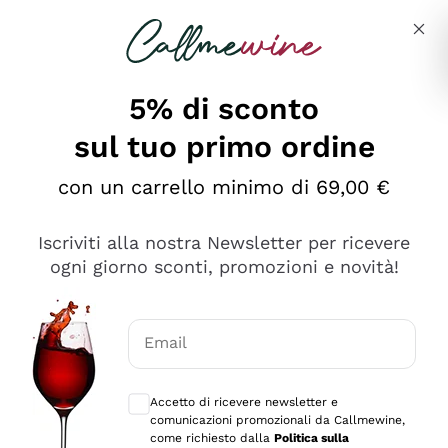
Salta al contenuto principale
Descrivi cosa stai cercando
5% di sconto
sul tuo primo ordine
Ottimo
con un carrello minimo di 69,00 €
4,5
/5
2.566
Iscriviti alla nostra Newsletter per ricevere
recensioni
ogni giorno sconti, promozioni e novità!
Le nostre recensioni a 4 e 5 stelle.
Clicca qui per leggerle tutte >
Email
Precedente
Successivo
Consensi opzionali per ricevere comunica
Accetto di ricevere newsletter e
Ieri
comunicazioni promozionali da Callmewine,
Ordine tutto ok, niente da dire a riguardo. Il sito in se
come richiesto dalla
Politica sulla