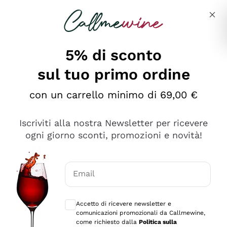
Salta al contenuto principale
Descrivi cosa stai cercando
5% di sconto
sul tuo primo ordine
Ottimo
con un carrello minimo di 69,00 €
4,5
/5
2.561
Iscriviti alla nostra Newsletter per ricevere
recensioni
ogni giorno sconti, promozioni e novità!
Le nostre recensioni a 4 e 5 stelle.
Clicca qui per leggerle tutte >
Email
Precedente
Successivo
Consensi opzionali per ricevere comunica
Accetto di ricevere newsletter e
Oggi
comunicazioni promozionali da Callmewine,
Acquisto semplice nelle modalità, gestito con rapidità e
come richiesto dalla
Politica sulla