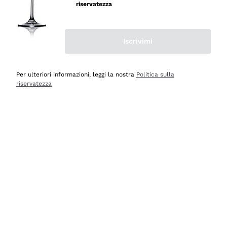
professionalità
riservatezza
Acquirente verificato
Iscrivimi
Ieri
Seri affidabili
Per ulteriori informazioni, leggi la nostra
Politica sulla
riservatezza
Acquirente verificato
Ieri
Il catalogo offre moltissime possibilità di scelta tra tanti
prodotti diversi e con un ampio range di prezzo. Le
indicazioni dei consulenti sono estremamente chiare e
conformi alle caratteristiche dei prodotti acquistati
Acquirente verificato