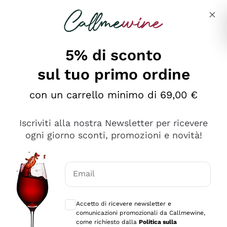
Salta al contenuto principale
Descrivi cosa stai cercando
5% di sconto
sul tuo primo ordine
Ottimo
con un carrello minimo di 69,00 €
4,5
/5
2.567
Iscriviti alla nostra Newsletter per ricevere
recensioni
ogni giorno sconti, promozioni e novità!
Le nostre recensioni a 4 e 5 stelle.
Clicca qui per leggerle tutte >
Email
Precedente
Successivo
Consensi opzionali per ricevere comunica
Accetto di ricevere newsletter e
Oggi
comunicazioni promozionali da Callmewine,
Ottimo servizio!
come richiesto dalla
Politica sulla