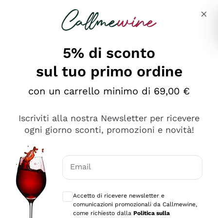
Salta al contenuto principale
Descrivi cosa stai cercando
5% di sconto
sul tuo primo ordine
Ottimo
con un carrello minimo di 69,00 €
4,5
/5
2.559
Iscriviti alla nostra Newsletter per ricevere
recensioni
ogni giorno sconti, promozioni e novità!
Le nostre recensioni a 4 e 5 stelle.
Clicca qui per leggerle tutte >
Email
Precedente
Successivo
Consensi opzionali per ricevere comunica
Accetto di ricevere newsletter e
Oggi
comunicazioni promozionali da Callmewine,
Il catalogo offre moltissime possibilità di scelta tra tanti
come richiesto dalla
Politica sulla