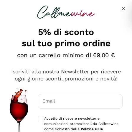
Salta al contenuto principale
Descrivi cosa stai cercando
5% di sconto
sul tuo primo ordine
Ottimo
con un carrello minimo di 69,00 €
4,5
/5
2.566
Iscriviti alla nostra Newsletter per ricevere
recensioni
ogni giorno sconti, promozioni e novità!
Le nostre recensioni a 4 e 5 stelle.
Clicca qui per leggerle tutte >
Email
Precedente
Successivo
Consensi opzionali per ricevere comunica
Accetto di ricevere newsletter e
Oggi
comunicazioni promozionali da Callmewine,
Ordine tutto ok, niente da dire a riguardo. Il sito in se
come richiesto dalla
Politica sulla