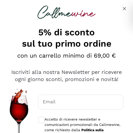
Salta al contenuto principale
Descrivi cosa stai cercando
5% di sconto
sul tuo primo ordine
Ottimo
con un carrello minimo di 69,00 €
4,5
/5
2.566
Iscriviti alla nostra Newsletter per ricevere
recensioni
ogni giorno sconti, promozioni e novità!
Le nostre recensioni a 4 e 5 stelle.
Clicca qui per leggerle tutte >
Email
Precedente
Successivo
Consensi opzionali per ricevere comunica
Accetto di ricevere newsletter e
Oggi
comunicazioni promozionali da Callmewine,
Ordine tutto ok, niente da dire a riguardo. Il sito in se
come richiesto dalla
Politica sulla