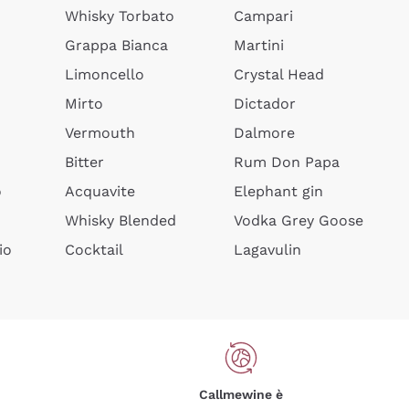
Whisky Torbato
Campari
Grappa Bianca
Martini
Limoncello
Crystal Head
Mirto
Dictador
Vermouth
Dalmore
Bitter
Rum Don Papa
o
Acquavite
Elephant gin
Whisky Blended
Vodka Grey Goose
io
Cocktail
Lagavulin
Callmewine è