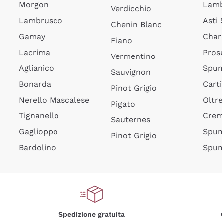
Morgon
Lamb
Verdicchio
Lambrusco
Asti
Chenin Blanc
Gamay
Char
Fiano
Lacrima
Pros
Vermentino
Aglianico
Spum
Sauvignon
Bonarda
Cart
Pinot Grigio
Nerello Mascalese
Oltr
Pigato
Tignanello
Cre
Sauternes
Gaglioppo
Spum
Pinot Grigio
Bardolino
Spum
Spedizione gratuita