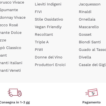
rusco Vivace
Lieviti Indigeni
Jacquesson
 Spumante
FIVI
Rinaldi
donnay Vivace
Stile Ossidativo
Ornellaia
ecco Rosé
Vegan Friendly
Mascarello
ante Dolce
Recoltant
Gosset
izze
Triple A
Biondi Santi
epò Classico
PIWI
Guado al Tass
mant
Donne del Vino
Divella
anti Italiani
Produttori Eroici
Casale del Gigl
anti Veneti
Consegna in 1-3 gg
Pagamento