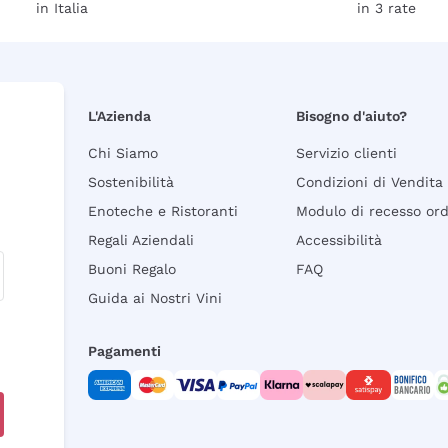
in Italia
in 3 rate
L'Azienda
Bisogno d'aiuto?
Chi Siamo
Servizio clienti
Sostenibilità
Condizioni di Vendita
Enoteche e Ristoranti
Modulo di recesso or
Regali Aziendali
Accessibilità
Buoni Regalo
FAQ
Guida ai Nostri Vini
Pagamenti