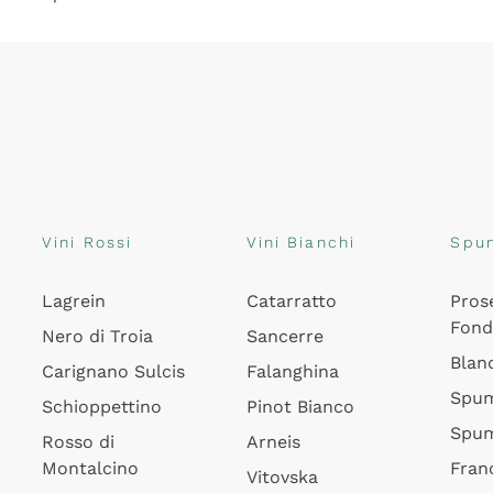
Vini Rossi
Vini Bianchi
Spu
Lagrein
Catarratto
Pros
Fon
Nero di Troia
Sancerre
Blan
Carignano Sulcis
Falanghina
Spum
Schioppettino
Pinot Bianco
Spum
Rosso di
Arneis
Montalcino
Fran
Vitovska