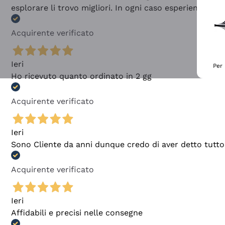
esplorare li trovo migliori. In ogni caso esperienza buo
Acquirente verificato
Ieri
Per 
Ho ricevuto quanto ordinato in 2 gg
Acquirente verificato
Ieri
Sono Cliente da anni dunque credo di aver detto tutto
Acquirente verificato
Ieri
Affidabili e precisi nelle consegne