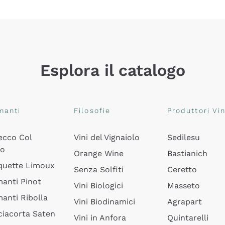
Esplora il catalogo
manti
Filosofie
Produttori Vin
ecco Col
Vini del Vignaiolo
Sedilesu
do
Orange Wine
Bastianich
quette Limoux
Senza Solfiti
Ceretto
anti Pinot
Vini Biologici
Masseto
anti Ribolla
Vini Biodinamici
Agrapart
ciacorta Saten
Vini in Anfora
Quintarelli