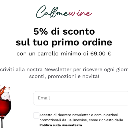
rcando
Champagne
Spumanti
Tutti i Vini
5% di sconto
sul tuo primo ordine
con un carrello minimo di 69,00 €
scriviti alla nostra Newsletter per ricevere ogni gior
sconti, promozioni e novità!
Email
Consensi opzionali per ricevere comunicaz
Accetto di ricevere newsletter e comunicazioni
promozionali da Callmewine, come richiesto dalla
se non è male ma secondo me ci sono alternative che hanno p
Politica sulla riservatezza