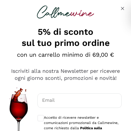
Salta al contenuto principale
Descrivi cosa stai cercando
5% di sconto
sul tuo primo ordine
Ottimo
con un carrello minimo di 69,00 €
4,5
/5
2.567
Iscriviti alla nostra Newsletter per ricevere
recensioni
ogni giorno sconti, promozioni e novità!
Le nostre recensioni a 4 e 5 stelle.
Clicca qui per leggerle tutte >
Email
Precedente
Successivo
Consensi opzionali per ricevere comunica
Accetto di ricevere newsletter e
Oggi
comunicazioni promozionali da Callmewine,
Ottimo servizio!
come richiesto dalla
Politica sulla