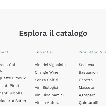
Esplora il catalogo
manti
Filosofie
Produttori Vin
ecco Col
Vini del Vignaiolo
Sedilesu
do
Orange Wine
Bastianich
quette Limoux
Senza Solfiti
Ceretto
anti Pinot
Vini Biologici
Masseto
anti Ribolla
Vini Biodinamici
Agrapart
ciacorta Saten
Vini in Anfora
Quintarelli