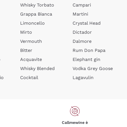
Whisky Torbato
Campari
Grappa Bianca
Martini
Limoncello
Crystal Head
Mirto
Dictador
Vermouth
Dalmore
Bitter
Rum Don Papa
o
Acquavite
Elephant gin
Whisky Blended
Vodka Grey Goose
io
Cocktail
Lagavulin
Callmewine è