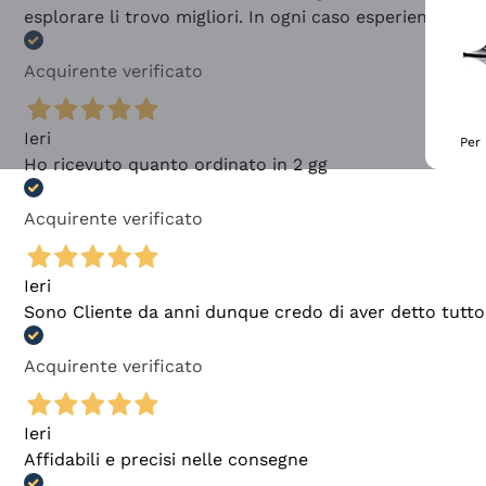
esplorare li trovo migliori. In ogni caso esperienza buo
Acquirente verificato
Ieri
Per 
Ho ricevuto quanto ordinato in 2 gg
Acquirente verificato
Ieri
Sono Cliente da anni dunque credo di aver detto tutto
Acquirente verificato
Ieri
Affidabili e precisi nelle consegne