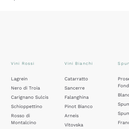
Vini Rossi
Vini Bianchi
Spu
Lagrein
Catarratto
Pros
Fon
Nero di Troia
Sancerre
Blan
Carignano Sulcis
Falanghina
Spum
Schioppettino
Pinot Bianco
Spum
Rosso di
Arneis
Montalcino
Fran
Vitovska