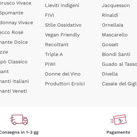
rusco Vivace
Lieviti Indigeni
Jacquesson
 Spumante
FIVI
Rinaldi
donnay Vivace
Stile Ossidativo
Ornellaia
ecco Rosé
Vegan Friendly
Mascarello
ante Dolce
Recoltant
Gosset
izze
Triple A
Biondi Santi
epò Classico
PIWI
Guado al Tass
mant
Donne del Vino
Divella
anti Italiani
Produttori Eroici
Casale del Gigl
anti Veneti
Consegna in 1-3 gg
Pagamento