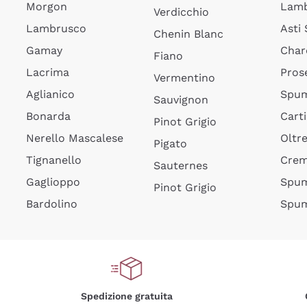
Morgon
Lamb
Verdicchio
Lambrusco
Asti
Chenin Blanc
Gamay
Char
Fiano
Lacrima
Pros
Vermentino
Aglianico
Spum
Sauvignon
Bonarda
Cart
Pinot Grigio
Nerello Mascalese
Oltr
Pigato
Tignanello
Cre
Sauternes
Gaglioppo
Spum
Pinot Grigio
Bardolino
Spum
Spedizione gratuita