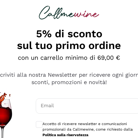
rcando
Champagne
Spumanti
Tutti i Vini
5% di sconto
sul tuo primo ordine
con un carrello minimo di 69,00 €
scriviti alla nostra Newsletter per ricevere ogni gior
sconti, promozioni e novità!
Email
Consensi opzionali per ricevere comunicaz
Accetto di ricevere newsletter e comunicazioni
promozionali da Callmewine, come richiesto dalla
se non è male ma secondo me ci sono alternative che hanno p
Politica sulla riservatezza