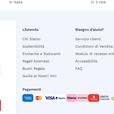
in Italia
in 3 rate
L'Azienda
Bisogno d'aiuto?
Chi Siamo
Servizio clienti
Sostenibilità
Condizioni di Vendita
Enoteche e Ristoranti
Modulo di recesso or
Regali Aziendali
Accessibilità
Buoni Regalo
FAQ
Guida ai Nostri Vini
Pagamenti