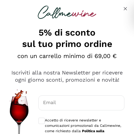
Salta al contenuto principale
Descrivi cosa stai cercando
5% di sconto
sul tuo primo ordine
Ottimo
con un carrello minimo di 69,00 €
4,5
/5
2.561
Iscriviti alla nostra Newsletter per ricevere
recensioni
ogni giorno sconti, promozioni e novità!
Le nostre recensioni a 4 e 5 stelle.
Clicca qui per leggerle tutte >
Email
Precedente
Successivo
Consensi opzionali per ricevere comunica
Accetto di ricevere newsletter e
Oggi
comunicazioni promozionali da Callmewine,
Acquisto semplice nelle modalità, gestito con rapidità e
come richiesto dalla
Politica sulla