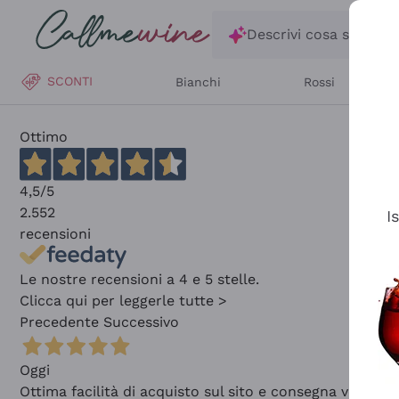
Salta al contenuto principale
Descrivi cosa stai ce
SCONTI
Bianchi
Rossi
Ottimo
4,5
/5
2.552
I
recensioni
Le nostre recensioni a 4 e 5 stelle.
Clicca qui per leggerle tutte >
Precedente
Successivo
Oggi
Ottima facilità di acquisto sul sito e consegna velocis