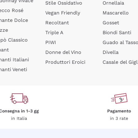
donnay Vivace
Stile Ossidativo
Ornellaia
ecco Rosé
Vegan Friendly
Mascarello
ante Dolce
Recoltant
Gosset
izze
Triple A
Biondi Santi
epò Classico
PIWI
Guado al Tass
mant
Donne del Vino
Divella
anti Italiani
Produttori Eroici
Casale del Gigl
anti Veneti
Consegna in 1-3 gg
Pagamento
in Italia
in 3 rate