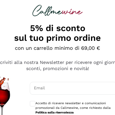
rcando
Champagne
Spumanti
Tutti i Vini
5% di sconto
sul tuo primo ordine
con un carrello minimo di 69,00 €
scriviti alla nostra Newsletter per ricevere ogni gior
sconti, promozioni e novità!
Email
Consensi opzionali per ricevere comunicaz
Accetto di ricevere newsletter e comunicazioni
promozionali da Callmewine, come richiesto dalla
sima
Politica sulla riservatezza