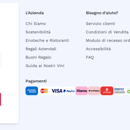
L'Azienda
Bisogno d'aiuto?
Chi Siamo
Servizio clienti
Sostenibilità
Condizioni di Vendita
Enoteche e Ristoranti
Modulo di recesso or
Regali Aziendali
Accessibilità
Buoni Regalo
FAQ
Guida ai Nostri Vini
Pagamenti