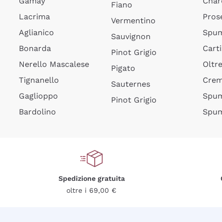
Gamay
Char
Fiano
Lacrima
Pros
Vermentino
Aglianico
Spum
Sauvignon
Bonarda
Cart
Pinot Grigio
Nerello Mascalese
Oltr
Pigato
Tignanello
Cre
Sauternes
Gaglioppo
Spum
Pinot Grigio
Bardolino
Spum
Spedizione gratuita
oltre i 69,00 €