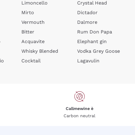
Limoncello
Crystal Head
Mirto
Dictador
Vermouth
Dalmore
Bitter
Rum Don Papa
o
Acquavite
Elephant gin
Whisky Blended
Vodka Grey Goose
io
Cocktail
Lagavulin
Callmewine è
Carbon neutral