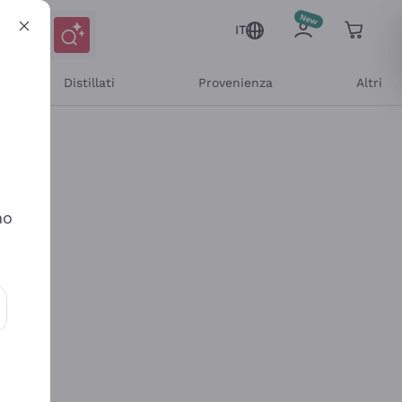
IT
Distillati
Provenienza
Altri
no
ioni e offerte personalizzate