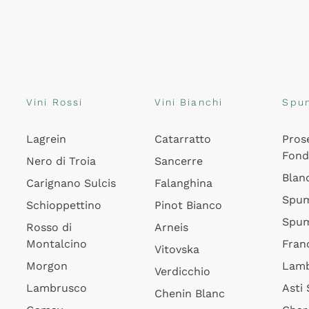
Vini Rossi
Vini Bianchi
Spu
Lagrein
Catarratto
Pros
Fon
Nero di Troia
Sancerre
Blan
Carignano Sulcis
Falanghina
Spum
Schioppettino
Pinot Bianco
Spum
Rosso di
Arneis
Montalcino
Fran
Vitovska
Morgon
Lamb
Verdicchio
Lambrusco
Asti
Chenin Blanc