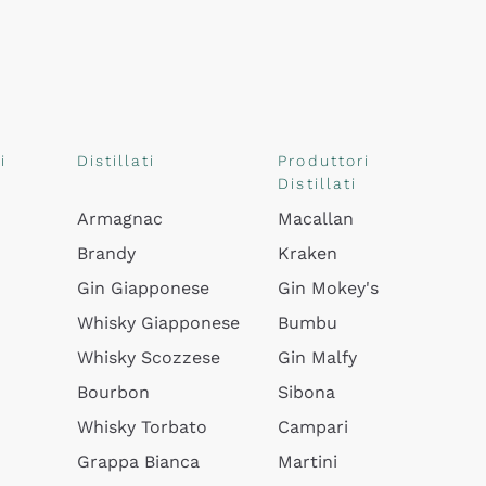
i
Distillati
Produttori
Distillati
Armagnac
Macallan
Brandy
Kraken
Gin Giapponese
Gin Mokey's
Whisky Giapponese
Bumbu
Whisky Scozzese
Gin Malfy
Bourbon
Sibona
Whisky Torbato
Campari
Grappa Bianca
Martini