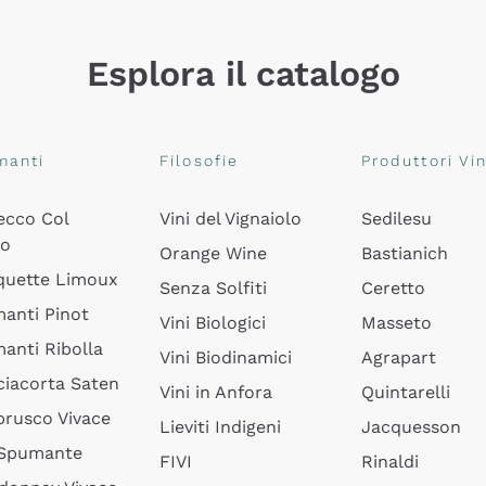
Esplora il catalogo
manti
Filosofie
Produttori Vin
ecco Col
Vini del Vignaiolo
Sedilesu
do
Orange Wine
Bastianich
quette Limoux
Senza Solfiti
Ceretto
anti Pinot
Vini Biologici
Masseto
anti Ribolla
Vini Biodinamici
Agrapart
ciacorta Saten
Vini in Anfora
Quintarelli
rusco Vivace
Lieviti Indigeni
Jacquesson
 Spumante
FIVI
Rinaldi