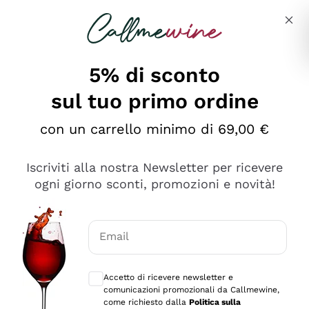
Salta al contenuto principale
Descrivi cosa stai cercando
5% di sconto
sul tuo primo ordine
Ottimo
con un carrello minimo di 69,00 €
4,5
/5
2.566
Iscriviti alla nostra Newsletter per ricevere
recensioni
ogni giorno sconti, promozioni e novità!
Le nostre recensioni a 4 e 5 stelle.
Clicca qui per leggerle tutte >
Email
Precedente
Successivo
Consensi opzionali per ricevere comunica
Accetto di ricevere newsletter e
Oggi
comunicazioni promozionali da Callmewine,
Ordine tutto ok, niente da dire a riguardo. Il sito in se
come richiesto dalla
Politica sulla