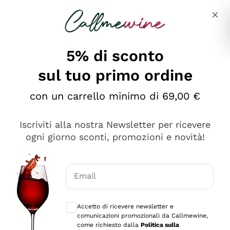
Salta al contenuto principale
Descrivi cosa stai cercando
5% di sconto
sul tuo primo ordine
Ottimo
con un carrello minimo di 69,00 €
4,5
/5
2.566
Iscriviti alla nostra Newsletter per ricevere
recensioni
ogni giorno sconti, promozioni e novità!
Le nostre recensioni a 4 e 5 stelle.
Clicca qui per leggerle tutte >
Email
Precedente
Successivo
Consensi opzionali per ricevere comunica
Accetto di ricevere newsletter e
Ieri
comunicazioni promozionali da Callmewine,
Ordine tutto ok, niente da dire a riguardo. Il sito in se
come richiesto dalla
Politica sulla