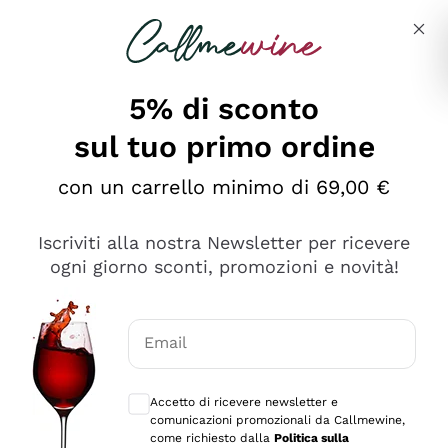
Salta al contenuto principale
Descrivi cosa stai cercando
5% di sconto
sul tuo primo ordine
Ottimo
con un carrello minimo di 69,00 €
4,5
/5
2.559
Iscriviti alla nostra Newsletter per ricevere
recensioni
ogni giorno sconti, promozioni e novità!
Le nostre recensioni a 4 e 5 stelle.
Clicca qui per leggerle tutte >
Email
Precedente
Successivo
Consensi opzionali per ricevere comunica
Accetto di ricevere newsletter e
Oggi
comunicazioni promozionali da Callmewine,
Il catalogo offre moltissime possibilità di scelta tra tanti
come richiesto dalla
Politica sulla