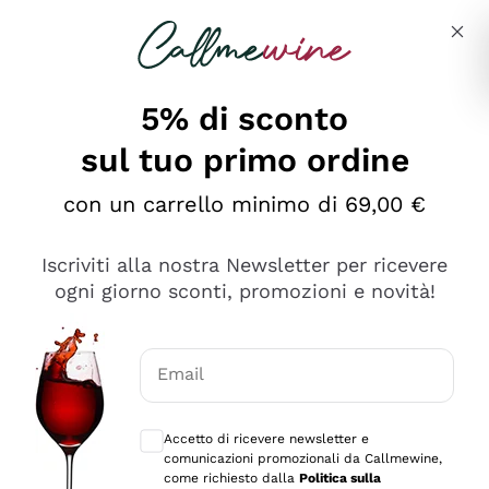
Salta al contenuto principale
Descrivi cosa stai cercando
5% di sconto
sul tuo primo ordine
Ottimo
con un carrello minimo di 69,00 €
4,5
/5
2.566
Iscriviti alla nostra Newsletter per ricevere
recensioni
ogni giorno sconti, promozioni e novità!
Le nostre recensioni a 4 e 5 stelle.
Clicca qui per leggerle tutte >
Email
Precedente
Successivo
Consensi opzionali per ricevere comunica
Accetto di ricevere newsletter e
Oggi
comunicazioni promozionali da Callmewine,
Ordine tutto ok, niente da dire a riguardo. Il sito in se
come richiesto dalla
Politica sulla