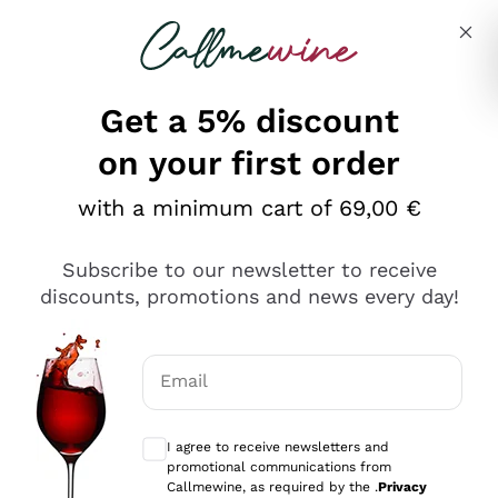
Skip to content
Describe what you are looking for
Get a 5% discount
on your first order
Ottimo
with a minimum cart of 69,00 €
4,5
/5
2.559
Subscribe to our newsletter to receive
recensioni
discounts, promotions and news every day!
Le nostre recensioni a 4 e 5 stelle.
Clicca qui per leggerle tutte >
Email
Precedente
Successivo
Optional consents to receive communicat
I agree to receive newsletters and
Oggi
promotional communications from
Il catalogo offre moltissime possibilità di scelta tra tanti
Callmewine, as required by the .
Privacy