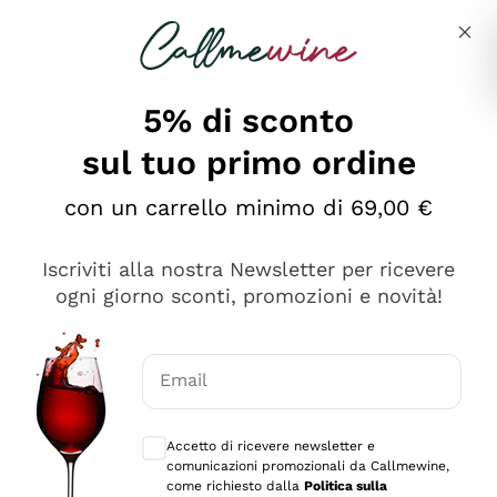
Salta al contenuto principale
Descrivi cosa stai cercando
5% di sconto
sul tuo primo ordine
Ottimo
con un carrello minimo di 69,00 €
4,5
/5
2.559
Iscriviti alla nostra Newsletter per ricevere
recensioni
ogni giorno sconti, promozioni e novità!
Le nostre recensioni a 4 e 5 stelle.
Clicca qui per leggerle tutte >
Email
Precedente
Successivo
Consensi opzionali per ricevere comunica
Accetto di ricevere newsletter e
Oggi
comunicazioni promozionali da Callmewine,
Il catalogo offre moltissime possibilità di scelta tra tanti
come richiesto dalla
Politica sulla