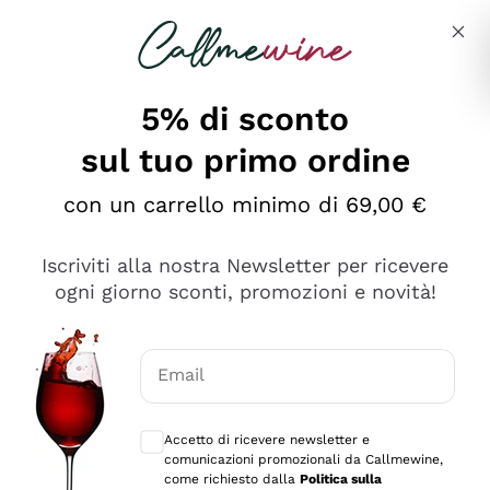
Salta al contenuto principale
Descrivi cosa stai cercando
5% di sconto
sul tuo primo ordine
Ottimo
con un carrello minimo di 69,00 €
4,5
/5
2.559
Iscriviti alla nostra Newsletter per ricevere
recensioni
ogni giorno sconti, promozioni e novità!
Le nostre recensioni a 4 e 5 stelle.
Clicca qui per leggerle tutte >
Email
Precedente
Successivo
Consensi opzionali per ricevere comunica
Accetto di ricevere newsletter e
Oggi
comunicazioni promozionali da Callmewine,
Il catalogo offre moltissime possibilità di scelta tra tanti
come richiesto dalla
Politica sulla