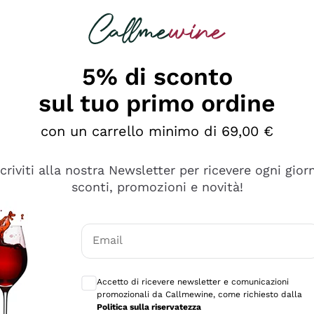
rcando
Champagne
Spumanti
Tutti i Vini
5% di sconto
sul tuo primo ordine
con un carrello minimo di 69,00 €
scriviti alla nostra Newsletter per ricevere ogni gior
sconti, promozioni e novità!
Email
Consensi opzionali per ricevere comunicaz
Accetto di ricevere newsletter e comunicazioni
promozionali da Callmewine, come richiesto dalla
tanti prodotti diversi e con un ampio range di prezzo. Le 
Politica sulla riservatezza