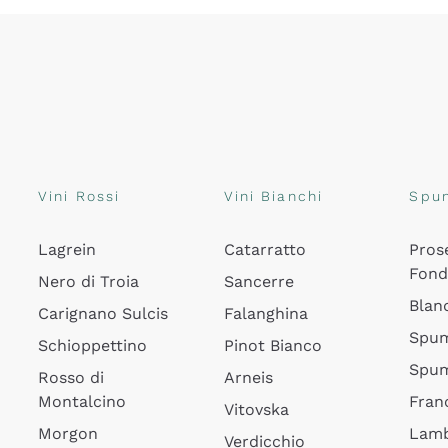
Vini Rossi
Vini Bianchi
Spu
Lagrein
Catarratto
Pros
Fon
Nero di Troia
Sancerre
Blan
Carignano Sulcis
Falanghina
Spum
Schioppettino
Pinot Bianco
Spum
Rosso di
Arneis
Montalcino
Fran
Vitovska
Morgon
Lamb
Verdicchio