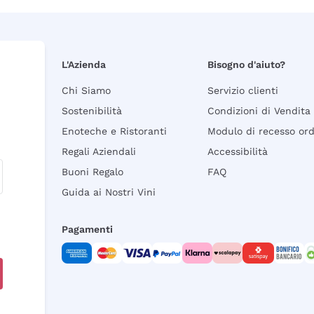
L'Azienda
Bisogno d'aiuto?
Chi Siamo
Servizio clienti
Sostenibilità
Condizioni di Vendita
Enoteche e Ristoranti
Modulo di recesso or
Regali Aziendali
Accessibilità
Buoni Regalo
FAQ
Guida ai Nostri Vini
Pagamenti