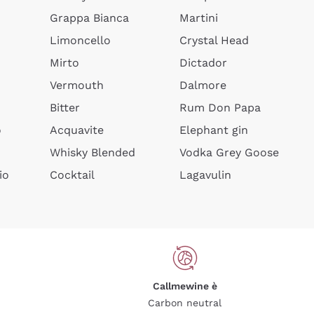
Grappa Bianca
Martini
Limoncello
Crystal Head
Mirto
Dictador
Vermouth
Dalmore
Bitter
Rum Don Papa
o
Acquavite
Elephant gin
Whisky Blended
Vodka Grey Goose
io
Cocktail
Lagavulin
Callmewine è
Carbon neutral