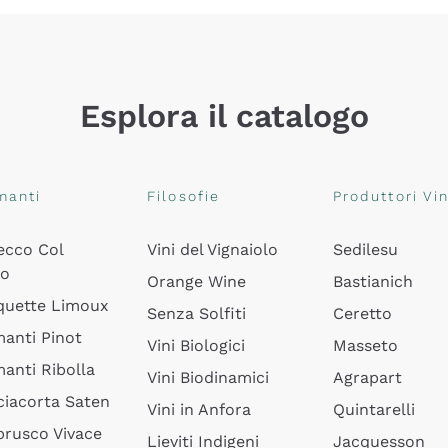
Esplora il catalogo
manti
Filosofie
Produttori Vin
ecco Col
Vini del Vignaiolo
Sedilesu
do
Orange Wine
Bastianich
quette Limoux
Senza Solfiti
Ceretto
anti Pinot
Vini Biologici
Masseto
anti Ribolla
Vini Biodinamici
Agrapart
ciacorta Saten
Vini in Anfora
Quintarelli
rusco Vivace
Lieviti Indigeni
Jacquesson