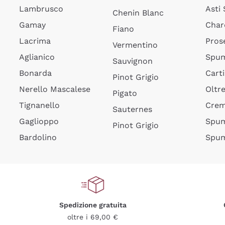
Lambrusco
Asti
Chenin Blanc
Gamay
Char
Fiano
Lacrima
Pros
Vermentino
Aglianico
Spum
Sauvignon
Bonarda
Cart
Pinot Grigio
Nerello Mascalese
Oltr
Pigato
Tignanello
Cre
Sauternes
Gaglioppo
Spum
Pinot Grigio
Bardolino
Spum
Spedizione gratuita
oltre i 69,00 €