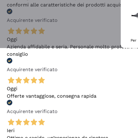
conformi alle caratteristiche dei prodotti acquistati
Acquirente verificato
Oggi
Per 
Azienda affidabile e seria. Personale molto profession
consiglio
Acquirente verificato
Oggi
Offerte vantaggiose, consegna rapida
Acquirente verificato
Ieri
Ottimo e rapido, un’esperienza da ripetere