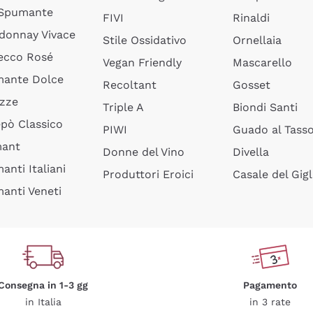
 Spumante
FIVI
Rinaldi
donnay Vivace
Stile Ossidativo
Ornellaia
ecco Rosé
Vegan Friendly
Mascarello
ante Dolce
Recoltant
Gosset
izze
Triple A
Biondi Santi
epò Classico
PIWI
Guado al Tass
mant
Donne del Vino
Divella
anti Italiani
Produttori Eroici
Casale del Gigl
anti Veneti
Consegna in 1-3 gg
Pagamento
in Italia
in 3 rate