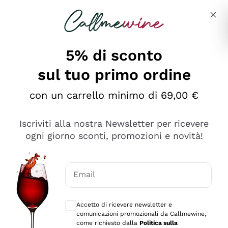
Salta al contenuto principale
Descrivi cosa stai cercando
5% di sconto
sul tuo primo ordine
Ottimo
con un carrello minimo di 69,00 €
4,5
/5
2.561
Iscriviti alla nostra Newsletter per ricevere
recensioni
ogni giorno sconti, promozioni e novità!
Le nostre recensioni a 4 e 5 stelle.
Clicca qui per leggerle tutte >
Email
Precedente
Successivo
Consensi opzionali per ricevere comunica
Accetto di ricevere newsletter e
Oggi
comunicazioni promozionali da Callmewine,
Acquisto semplice nelle modalità, gestito con rapidità e
come richiesto dalla
Politica sulla