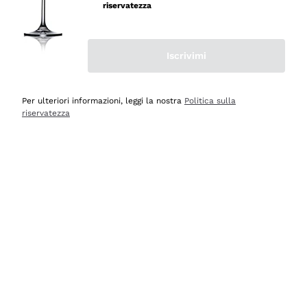
professionalità
riservatezza
Acquirente verificato
Iscrivimi
Ieri
Seri affidabili
Per ulteriori informazioni, leggi la nostra
Politica sulla
riservatezza
Acquirente verificato
Ieri
Il catalogo offre moltissime possibilità di scelta tra tanti
prodotti diversi e con un ampio range di prezzo. Le
indicazioni dei consulenti sono estremamente chiare e
conformi alle caratteristiche dei prodotti acquistati
Acquirente verificato