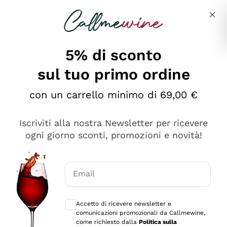
Salta al contenuto principale
Descrivi cosa stai cercando
5% di sconto
sul tuo primo ordine
Ottimo
con un carrello minimo di 69,00 €
4,5
/5
2.552
Iscriviti alla nostra Newsletter per ricevere
recensioni
ogni giorno sconti, promozioni e novità!
Le nostre recensioni a 4 e 5 stelle.
Clicca qui per leggerle tutte >
Email
Precedente
Successivo
Consensi opzionali per ricevere comunica
Accetto di ricevere newsletter e
Oggi
comunicazioni promozionali da Callmewine,
Ottima facilità di acquisto sul sito e consegna
come richiesto dalla
Politica sulla