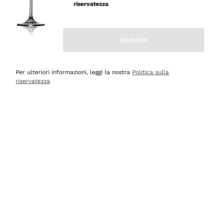
velocissima
riservatezza
Acquirente verificato
Iscrivimi
Ieri
Perfetti e attenti al cliente
Per ulteriori informazioni, leggi la nostra
Politica sulla
riservatezza
Acquirente verificato
2 Giorni Fa
Semplice nell'uso, puntuali e veloci.
Acquirente verificato
2 Giorni Fa
Ottima come sempre!