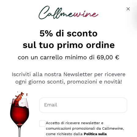
Salta al contenuto principale
Descrivi cosa stai cercando
5% di sconto
sul tuo primo ordine
Ottimo
con un carrello minimo di 69,00 €
4,5
/5
2.559
Iscriviti alla nostra Newsletter per ricevere
recensioni
ogni giorno sconti, promozioni e novità!
Le nostre recensioni a 4 e 5 stelle.
Clicca qui per leggerle tutte >
Email
Precedente
Successivo
Consensi opzionali per ricevere comunica
Accetto di ricevere newsletter e
Oggi
comunicazioni promozionali da Callmewine,
Il catalogo offre moltissime possibilità di scelta tra tanti
come richiesto dalla
Politica sulla