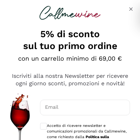
Salta al contenuto principale
Descrivi cosa stai cercando
5% di sconto
sul tuo primo ordine
Ottimo
con un carrello minimo di 69,00 €
4,5
/5
2.566
Iscriviti alla nostra Newsletter per ricevere
recensioni
ogni giorno sconti, promozioni e novità!
Le nostre recensioni a 4 e 5 stelle.
Clicca qui per leggerle tutte >
Email
Precedente
Successivo
Consensi opzionali per ricevere comunica
Accetto di ricevere newsletter e
Ieri
comunicazioni promozionali da Callmewine,
Ordine tutto ok, niente da dire a riguardo. Il sito in se
come richiesto dalla
Politica sulla