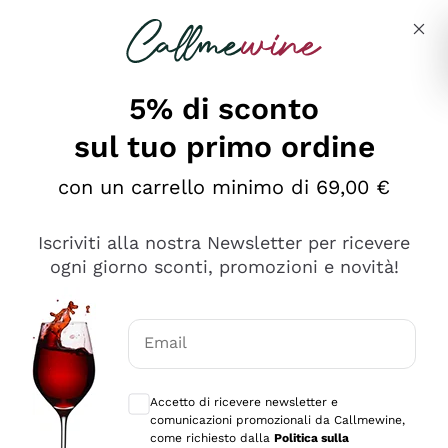
Salta al contenuto principale
Descrivi cosa stai cercando
5% di sconto
sul tuo primo ordine
Ottimo
con un carrello minimo di 69,00 €
4,5
/5
2.566
Iscriviti alla nostra Newsletter per ricevere
recensioni
ogni giorno sconti, promozioni e novità!
Le nostre recensioni a 4 e 5 stelle.
Clicca qui per leggerle tutte >
Email
Precedente
Successivo
Consensi opzionali per ricevere comunica
Accetto di ricevere newsletter e
Ieri
comunicazioni promozionali da Callmewine,
Ordine tutto ok, niente da dire a riguardo. Il sito in se
come richiesto dalla
Politica sulla