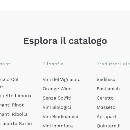
Esplora il catalogo
manti
Filosofie
Produttori Vin
ecco Col
Vini del Vignaiolo
Sedilesu
do
Orange Wine
Bastianich
quette Limoux
Senza Solfiti
Ceretto
anti Pinot
Vini Biologici
Masseto
anti Ribolla
Vini Biodinamici
Agrapart
ciacorta Saten
Vini in Anfora
Quintarelli