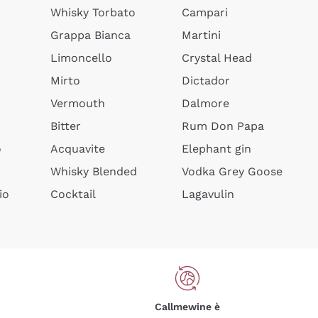
Whisky Torbato
Campari
Grappa Bianca
Martini
Limoncello
Crystal Head
Mirto
Dictador
Vermouth
Dalmore
Bitter
Rum Don Papa
o
Acquavite
Elephant gin
Whisky Blended
Vodka Grey Goose
io
Cocktail
Lagavulin
Callmewine è