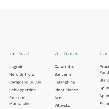
Vini Rossi
Vini Bianchi
Spu
Lagrein
Catarratto
Pros
Fon
Nero di Troia
Sancerre
Blan
Carignano Sulcis
Falanghina
Spum
Schioppettino
Pinot Bianco
Spum
Rosso di
Arneis
Montalcino
Fran
Vitovska