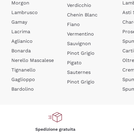
Morgon
Lamb
Verdicchio
Lambrusco
Asti
Chenin Blanc
Gamay
Char
Fiano
Lacrima
Pros
Vermentino
Aglianico
Spum
Sauvignon
Bonarda
Cart
Pinot Grigio
Nerello Mascalese
Oltr
Pigato
Tignanello
Cre
Sauternes
Gaglioppo
Spum
Pinot Grigio
Bardolino
Spum
Spedizione gratuita