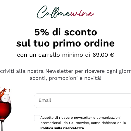
rcando
Champagne
Spumanti
Tutti i Vini
5% di sconto
sul tuo primo ordine
con un carrello minimo di 69,00 €
scriviti alla nostra Newsletter per ricevere ogni gior
sconti, promozioni e novità!
Email
Consensi opzionali per ricevere comunicaz
Accetto di ricevere newsletter e comunicazioni
promozionali da Callmewine, come richiesto dalla
se non è male ma secondo me ci sono alternative che hanno p
Politica sulla riservatezza