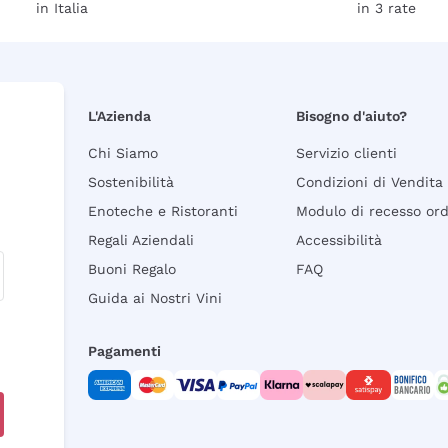
in Italia
in 3 rate
L'Azienda
Bisogno d'aiuto?
Chi Siamo
Servizio clienti
Sostenibilità
Condizioni di Vendita
Enoteche e Ristoranti
Modulo di recesso or
Regali Aziendali
Accessibilità
Buoni Regalo
FAQ
Guida ai Nostri Vini
Pagamenti