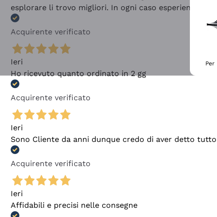
esplorare li trovo migliori. In ogni caso esperienza buo
Acquirente verificato
Ieri
Per 
Ho ricevuto quanto ordinato in 2 gg
Acquirente verificato
Ieri
Sono Cliente da anni dunque credo di aver detto tutto
Acquirente verificato
Ieri
Affidabili e precisi nelle consegne