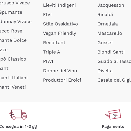
rusco Vivace
Lieviti Indigeni
Jacquesson
 Spumante
FIVI
Rinaldi
donnay Vivace
Stile Ossidativo
Ornellaia
ecco Rosé
Vegan Friendly
Mascarello
ante Dolce
Recoltant
Gosset
izze
Triple A
Biondi Santi
epò Classico
PIWI
Guado al Tass
mant
Donne del Vino
Divella
anti Italiani
Produttori Eroici
Casale del Gigl
anti Veneti
Consegna in 1-3 gg
Pagamento