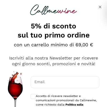
Salta al contenuto principale
Descrivi cosa stai cercando
5% di sconto
sul tuo primo ordine
Ottimo
con un carrello minimo di 69,00 €
4,5
/5
2.566
Iscriviti alla nostra Newsletter per ricevere
recensioni
ogni giorno sconti, promozioni e novità!
Le nostre recensioni a 4 e 5 stelle.
Clicca qui per leggerle tutte >
Email
Precedente
Successivo
Consensi opzionali per ricevere comunica
Accetto di ricevere newsletter e
Ieri
comunicazioni promozionali da Callmewine,
Ordine tutto ok, niente da dire a riguardo. Il sito in se
come richiesto dalla
Politica sulla