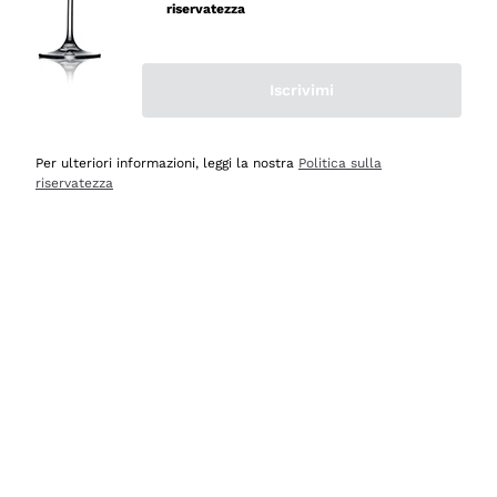
professionalità
riservatezza
Acquirente verificato
Iscrivimi
Oggi
Seri affidabili
Per ulteriori informazioni, leggi la nostra
Politica sulla
riservatezza
Acquirente verificato
Ieri
Il catalogo offre moltissime possibilità di scelta tra tanti
prodotti diversi e con un ampio range di prezzo. Le
indicazioni dei consulenti sono estremamente chiare e
conformi alle caratteristiche dei prodotti acquistati
Acquirente verificato