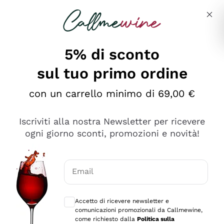
Salta al contenuto principale
Descrivi cosa stai cercando
5% di sconto
sul tuo primo ordine
Ottimo
con un carrello minimo di 69,00 €
4,5
/5
2.561
Iscriviti alla nostra Newsletter per ricevere
recensioni
ogni giorno sconti, promozioni e novità!
Le nostre recensioni a 4 e 5 stelle.
Clicca qui per leggerle tutte >
Email
Precedente
Successivo
Consensi opzionali per ricevere comunica
Accetto di ricevere newsletter e
Oggi
comunicazioni promozionali da Callmewine,
Acquisto semplice nelle modalità, gestito con rapidità e
come richiesto dalla
Politica sulla