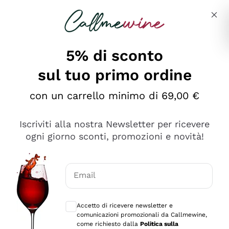
Salta al contenuto principale
Descrivi cosa stai cercando
5% di sconto
sul tuo primo ordine
Ottimo
con un carrello minimo di 69,00 €
4,5
/5
2.559
Iscriviti alla nostra Newsletter per ricevere
recensioni
ogni giorno sconti, promozioni e novità!
Le nostre recensioni a 4 e 5 stelle.
Clicca qui per leggerle tutte >
Email
Precedente
Successivo
Consensi opzionali per ricevere comunica
Accetto di ricevere newsletter e
Oggi
comunicazioni promozionali da Callmewine,
Il catalogo offre moltissime possibilità di scelta tra tanti
come richiesto dalla
Politica sulla