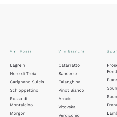
Vini Rossi
Vini Bianchi
Spu
Lagrein
Catarratto
Pros
Fon
Nero di Troia
Sancerre
Blan
Carignano Sulcis
Falanghina
Spum
Schioppettino
Pinot Bianco
Spum
Rosso di
Arneis
Montalcino
Fran
Vitovska
Morgon
Lamb
Verdicchio