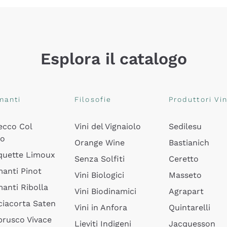
Esplora il catalogo
manti
Filosofie
Produttori Vin
ecco Col
Vini del Vignaiolo
Sedilesu
do
Orange Wine
Bastianich
quette Limoux
Senza Solfiti
Ceretto
anti Pinot
Vini Biologici
Masseto
anti Ribolla
Vini Biodinamici
Agrapart
ciacorta Saten
Vini in Anfora
Quintarelli
rusco Vivace
Lieviti Indigeni
Jacquesson