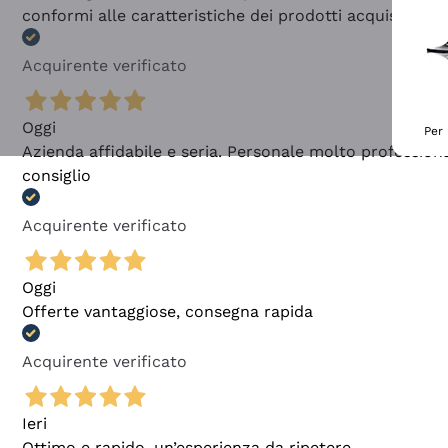
conformi alle caratteristiche dei prodotti acquistati
Acquirente verificato
Oggi
Per 
Azienda affidabile e seria. Personale molto profession
consiglio
Acquirente verificato
Oggi
Offerte vantaggiose, consegna rapida
Acquirente verificato
Ieri
Ottimo e rapido, un’esperienza da ripetere