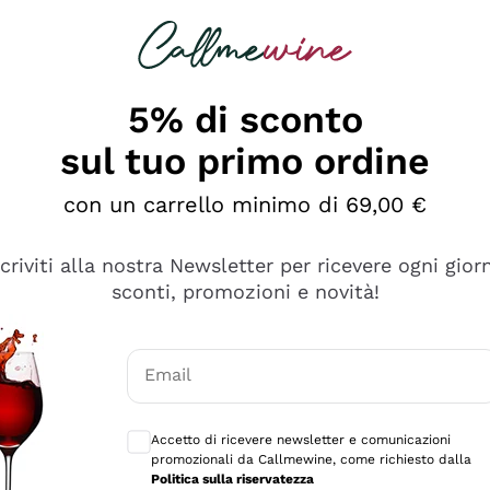
rcando
Champagne
Spumanti
Tutti i Vini
5% di sconto
sul tuo primo ordine
con un carrello minimo di 69,00 €
scriviti alla nostra Newsletter per ricevere ogni gior
sconti, promozioni e novità!
Email
Consensi opzionali per ricevere comunicaz
Accetto di ricevere newsletter e comunicazioni
promozionali da Callmewine, come richiesto dalla
tanti prodotti diversi e con un ampio range di prezzo. Le 
Politica sulla riservatezza