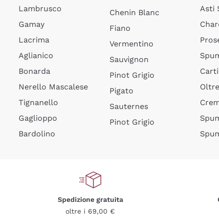
Lambrusco
Asti
Chenin Blanc
Gamay
Char
Fiano
Lacrima
Pros
Vermentino
Aglianico
Spum
Sauvignon
Bonarda
Cart
Pinot Grigio
Nerello Mascalese
Oltr
Pigato
Tignanello
Cre
Sauternes
Gaglioppo
Spum
Pinot Grigio
Bardolino
Spum
Spedizione gratuita
oltre i 69,00 €