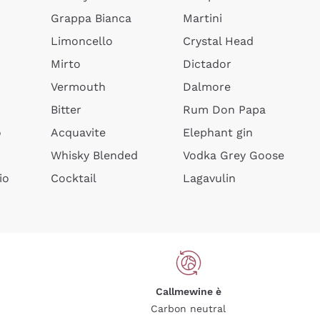
Grappa Bianca
Martini
Limoncello
Crystal Head
Mirto
Dictador
Vermouth
Dalmore
Bitter
Rum Don Papa
o
Acquavite
Elephant gin
Whisky Blended
Vodka Grey Goose
io
Cocktail
Lagavulin
Callmewine è
Carbon neutral