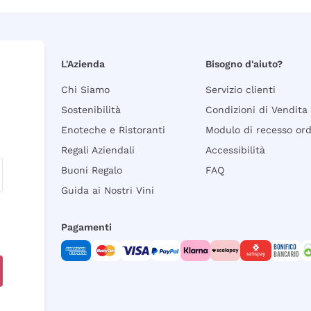
L'Azienda
Bisogno d'aiuto?
Chi Siamo
Servizio clienti
Sostenibilità
Condizioni di Vendita
Enoteche e Ristoranti
Modulo di recesso or
Regali Aziendali
Accessibilità
Buoni Regalo
FAQ
Guida ai Nostri Vini
Pagamenti