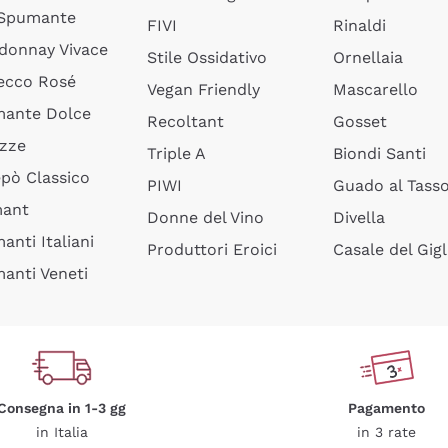
 Spumante
FIVI
Rinaldi
donnay Vivace
Stile Ossidativo
Ornellaia
ecco Rosé
Vegan Friendly
Mascarello
ante Dolce
Recoltant
Gosset
izze
Triple A
Biondi Santi
epò Classico
PIWI
Guado al Tass
mant
Donne del Vino
Divella
anti Italiani
Produttori Eroici
Casale del Gigl
anti Veneti
Consegna in 1-3 gg
Pagamento
in Italia
in 3 rate