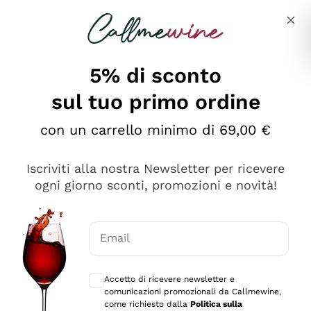
Salta al contenuto principale
Descrivi cosa stai cercando
5% di sconto
sul tuo primo ordine
Ottimo
con un carrello minimo di 69,00 €
4,5
/5
2.566
Iscriviti alla nostra Newsletter per ricevere
recensioni
ogni giorno sconti, promozioni e novità!
Le nostre recensioni a 4 e 5 stelle.
Clicca qui per leggerle tutte >
Email
Precedente
Successivo
Consensi opzionali per ricevere comunica
Accetto di ricevere newsletter e
Oggi
comunicazioni promozionali da Callmewine,
Ordine tutto ok, niente da dire a riguardo. Il sito in se
come richiesto dalla
Politica sulla