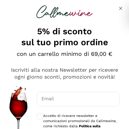
Salta al contenuto principale
Descrivi cosa stai cercando
5% di sconto
sul tuo primo ordine
Ottimo
con un carrello minimo di 69,00 €
4,5
/5
2.559
Iscriviti alla nostra Newsletter per ricevere
recensioni
ogni giorno sconti, promozioni e novità!
Le nostre recensioni a 4 e 5 stelle.
Clicca qui per leggerle tutte >
Email
Precedente
Successivo
Consensi opzionali per ricevere comunica
Accetto di ricevere newsletter e
Oggi
comunicazioni promozionali da Callmewine,
Il catalogo offre moltissime possibilità di scelta tra tanti
come richiesto dalla
Politica sulla