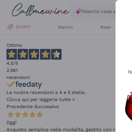
Salta al contenuto principale
Descrivi cosa stai ce
SCONTI
Bianchi
Rossi
Ottimo
4,5
/5
2.561
I
recensioni
Le nostre recensioni a 4 e 5 stelle.
Clicca qui per leggerle tutte >
Precedente
Successivo
Oggi
Acquisto semplice nelle modalità, gestito con rapidità 