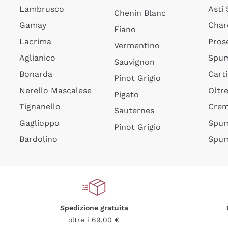
Lambrusco
Asti
Chenin Blanc
Gamay
Char
Fiano
Lacrima
Pros
Vermentino
Aglianico
Spum
Sauvignon
Bonarda
Cart
Pinot Grigio
Nerello Mascalese
Oltr
Pigato
Tignanello
Cre
Sauternes
Gaglioppo
Spum
Pinot Grigio
Bardolino
Spum
Spedizione gratuita
oltre i 69,00 €