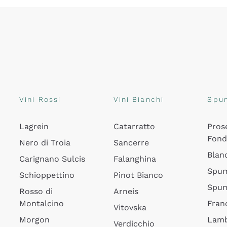
Vini Rossi
Vini Bianchi
Spu
Lagrein
Catarratto
Pros
Fon
Nero di Troia
Sancerre
Blan
Carignano Sulcis
Falanghina
Spum
Schioppettino
Pinot Bianco
Spum
Rosso di
Arneis
Montalcino
Fran
Vitovska
Morgon
Lamb
Verdicchio