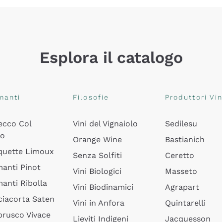
Esplora il catalogo
manti
Filosofie
Produttori Vin
ecco Col
Vini del Vignaiolo
Sedilesu
do
Orange Wine
Bastianich
quette Limoux
Senza Solfiti
Ceretto
anti Pinot
Vini Biologici
Masseto
anti Ribolla
Vini Biodinamici
Agrapart
ciacorta Saten
Vini in Anfora
Quintarelli
rusco Vivace
Lieviti Indigeni
Jacquesson