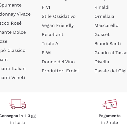
 Spumante
FIVI
Rinaldi
donnay Vivace
Stile Ossidativo
Ornellaia
ecco Rosé
Vegan Friendly
Mascarello
ante Dolce
Recoltant
Gosset
izze
Triple A
Biondi Santi
epò Classico
PIWI
Guado al Tass
mant
Donne del Vino
Divella
anti Italiani
Produttori Eroici
Casale del Gigl
anti Veneti
Consegna in 1-3 gg
Pagamento
in Italia
in 3 rate