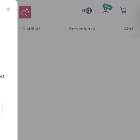
IT
Distillati
Provenienza
Altri
no
ioni e offerte personalizzate