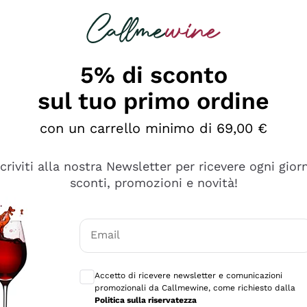
rcando
Champagne
Spumanti
Tutti i Vini
5% di sconto
sul tuo primo ordine
con un carrello minimo di 69,00 €
scriviti alla nostra Newsletter per ricevere ogni gior
sconti, promozioni e novità!
Email
Consensi opzionali per ricevere comunicaz
Accetto di ricevere newsletter e comunicazioni
promozionali da Callmewine, come richiesto dalla
e professionalità
Politica sulla riservatezza