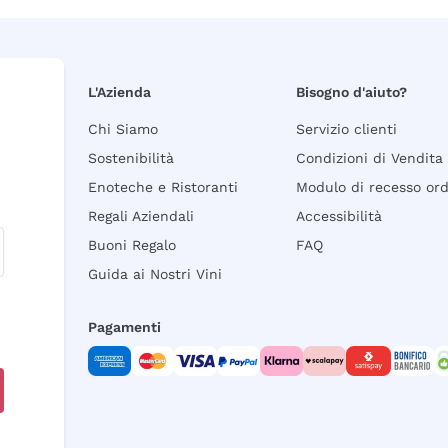
L'Azienda
Bisogno d'aiuto?
Chi Siamo
Servizio clienti
Sostenibilità
Condizioni di Vendita
Enoteche e Ristoranti
Modulo di recesso or
Regali Aziendali
Accessibilità
Buoni Regalo
FAQ
Guida ai Nostri Vini
Pagamenti