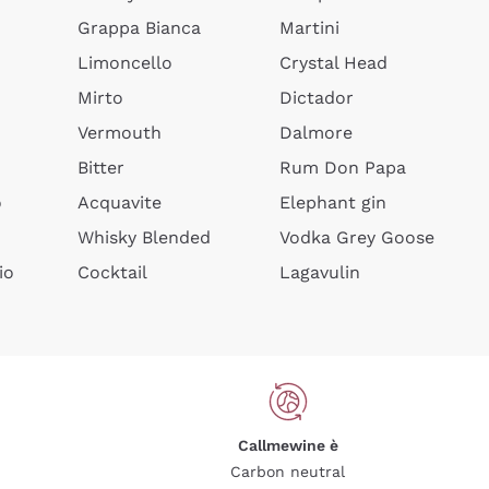
Grappa Bianca
Martini
Limoncello
Crystal Head
Mirto
Dictador
Vermouth
Dalmore
Bitter
Rum Don Papa
o
Acquavite
Elephant gin
Whisky Blended
Vodka Grey Goose
io
Cocktail
Lagavulin
Callmewine è
Carbon neutral